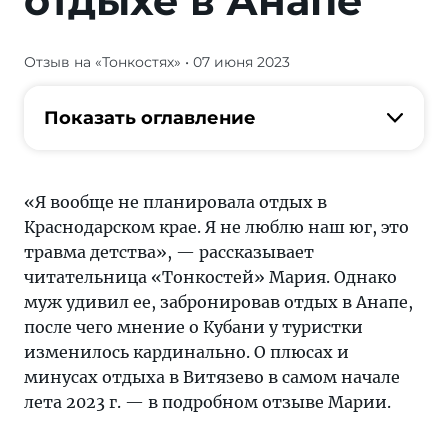
отдыхе в Анапе
Отзыв на «Тонкостях»
• 07 июня 2023
О
плюсах
и
Показать оглавление
минусах
отдыха
в
«Я вообще не планировала отдых в
Витязево в
Краснодарском крае. Я не люблю наш юг, это
2023
травма детства», — рассказывает
г.
читательница «Тонкостей» Мария. Однако
—
муж удивил ее, забронировав отдых в Анапе,
подробный
после чего мнение о Кубани у туристки
отзыв
изменилось кардинально. О плюсах и
туристки
минусах отдыха в Витязево в самом начале
лета 2023 г. — в подробном отзыве Марии.