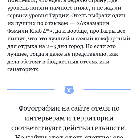
Понимали, что едем в бедную страну, где
сервиса
уровень жизни намного ниже, и не ждали
уровня
сервиса уровня Турции. Отель выбрали один
Турции
из лучших по отзывам — «Аквамарин
Фэмили Клаб 4*», да и вообще, про
Гагры
все
пишут, что это лучший и самый комфортный
для отдыха на 2–3 дня город. Но если это
лучшее, тогда я даже не представляю, как
дела обстоят в бюджетных отелях или
санаториях.
Фотографии на сайте отеля по
интерьерам и территории
соответствуют действительности.
Но найти этот отель сложно: его