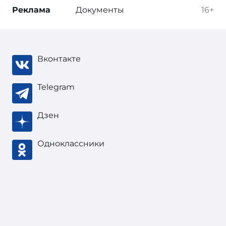
Реклама
Документы
16+
Вконтакте
Telegram
Дзен
Одноклассники
Тонкости туризма
, 2003 — 2026
В соответствии с законом об
авторских
правах
при цитировании материала