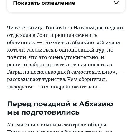
отзывы
Показать оглавление
и
смотрели
обзоры.
Читательница Tonkosti.ru Наталья две недели
Понимали,
отдыхала в Сочи и решила сменить
что
обстановку — съездить в Абхазию. «Сначала
едем
хотели уложиться в однодневный тур, но
в
поняли, что это очень утомительно, и
бедную
решили забронировать отель и поехать в
страну,
Гагры на несколько дней самостоятельно», —
где
рассказывает туристка. Чем обернулась
уровень
экскурсия — в ее подробном отзыве.
жизни
намного
Перед поездкой в Абхазию
ниже,
мы подготовились
и
не
Мы читали отзывы и смотрели обзоры.
ждали