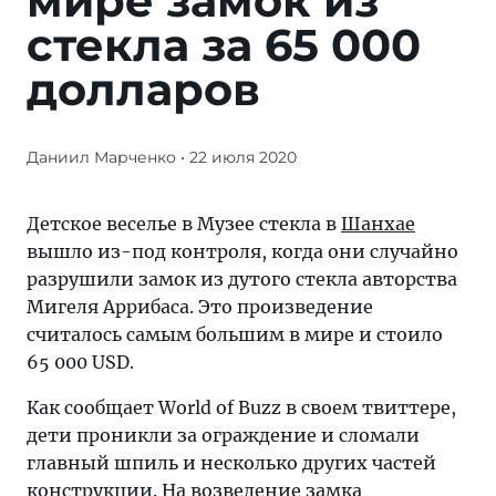
мире замок из
стекла за 65 000
долларов
Даниил Марченко
• 22 июля 2020
Крупнейший
в
мире
Детское веселье в Музее стекла в
Шанхае
замок
вышло из-под контроля, когда они случайно
из
разрушили замок из дутого стекла авторства
стекла
Мигеля Аррибаса. Это произведение
оценивался
считалось самым большим в мире и стоило
примерно
65 000 USD.
в
Как сообщает World of Buzz в своем твиттере,
65
дети проникли за ограждение и сломали
тысяч
главный шпиль и несколько других частей
USD.
конструкции. На возведение замка