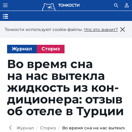
Тонкости используют сookie-файлы.
Что это значит?
Журнал
Сториз
Во время сна
на нас вы­тек­ла
жид­кость из кон­
ди­ци­о­не­ра: от­зыв
об оте­ле в Турции
Журнал
Сториз
Во время сна на нас вытекла ж