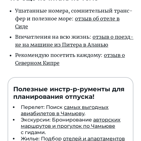
Ушатанные номера, со­мни­тель­ный транс­
фер и по­лез­ное мо­ре:
от­зыв об оте­ле в
Сиде
Впечатления на всю жизнь:
от­зыв о по­езд­
ке на ма­ши­не из Пи­те­ра в Аланью
Рекомендую посе­тить каж­до­му:
от­зыв о
Се­вер­ном Кипре
Полезные инстр-р-рументы для
планирования отпуска!
Перелет: Поиск
самых выгодных
авиабилетов в Чамьюву
.
Экскурсии: Бронирование
авторских
маршрутов и прогулок по Чамьюве
с гидами.
Жилье: Подбор
отелей и апартаментов