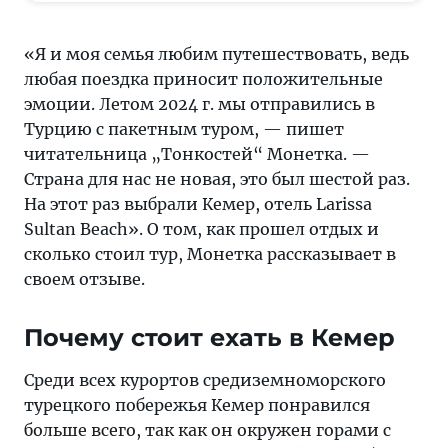
новая,
это
«Я и моя семья любим путешествовать, ведь
был
любая поездка приносит положительные
шестой
эмоции. Летом 2024 г. мы отправились в
раз.
Турцию с пакетным туром, — пишет
На
читательница „Тонкостей“ Монетка. —
этот
Страна для нас не новая, это был шестой раз.
раз
На этот раз выбрали Кемер, отель Larissa
выбрали
Sultan Beach». О том, как прошел отдых и
Кеме
сколько стоил тур, Монетка рассказывает в
своем отзыве.
Почему стоит ехать в Кемер
Среди всех курортов средиземноморского
турецкого побережья Кемер понравился
больше всего, так как он окружен горами с