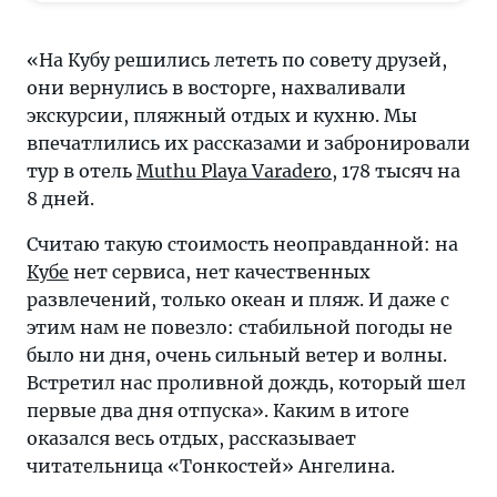
по
совету
«На Кубу решились лететь по совету друзей,
друзей,
они вернулись в восторге, нахваливали
они
экскурсии, пляжный отдых и кухню. Мы
вернулись
впечатлились их рассказами и забронировали
в
тур в отель
Muthu Playa Varadero
, 178 тысяч на
восторге,
8 дней.
нахваливали
экскурсии,
Считаю такую стоимость неоправданной: на
пляжный
Кубе
нет сервиса, нет качественных
отдых
развлечений, только океан и пляж. И даже с
и
этим нам не повезло: стабильной погоды не
кухню.
было ни дня, очень сильный ветер и волны.
Мы
Встретил нас проливной дождь, который шел
впечатлились
первые два дня отпуска». Каким в итоге
их
оказался весь отдых, рассказывает
рассказами
читательница «Тонкостей» Ангелина.