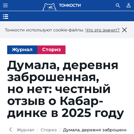
Тонкости используют сookie-файлы.
Что это значит?
Журнал
Сториз
Думала, деревня
за­бро­шен­ная,
но нет: чест­ный
от­зыв о Ка­бар­
дин­ке в 2025 году
Ele
Sereb
Shut
Журнал
Сториз
Думала, деревня заброшенная, 