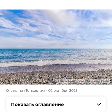
Elena Serebryakova / Shutterstock.com
Отзыв на «Тонкостях»
• 02 октября 2025
Меня
зовут
Ольга,
Показать оглавление
я