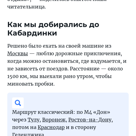
малой,
читательница.
ему
6
Как мы добирались до
лет
Кабардинки
Решено было ехать на своей машине из
Москвы
— люблю дорожные приключения,
когда можно остановиться, где вздумается, и
не зависеть от поездов. Расстояние — около
1500 км, мы выехали рано утром, чтобы
миновать пробки.
Маршрут классический: по М4 «Дон»
через
Тулу
,
Воронеж
,
Ростов-на-Дону
,
потом на
Краснодар
и в сторону
Геленджика
.