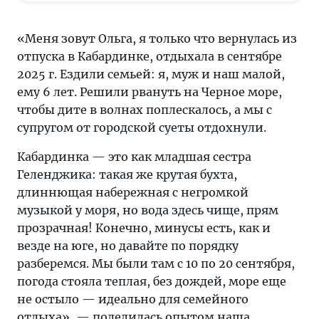
только
что
«Меня зовут Ольга, я только что вернулась из
вернулась
отпуска в Кабардинке, отдыхала в сентябре
из
2025 г. Ездили семьей: я, муж и наш малой,
отпуска
ему 6 лет. Решили рвануть на Черное море,
в
чтобы дите в волнах поплескалось, а мы с
Кабардинке,
супругом от городской суеты отдохнули.
была
в
Кабардинка — это как младшая сестра
сентябре
Геленджика: такая же крутая бухта,
2025
длиннющая набережная с негромкой
г.
музыкой у моря, но вода здесь чище, прям
Ездили
прозрачная! Конечно, минусы есть, как и
семьей:
везде на юге, но давайте по порядку
я,
разберемся. Мы были там с 10 по 20 сентября,
муж
погода стояла теплая, без дождей, море еще
и
не остыло — идеально для семейного
наш
отдыха», — поделилась опытом наша