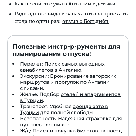
Как не сойти с ума в Анталии с детьми
Ради одного вида и за­па­ха го­то­ва при­е­хать
сюда не один раз:
отзыв о Бельдиби
Полезные инстр-р-рументы для
планирования отпуска!
Перелет: Поиск
самых выгодных
авиабилетов в Анталию
.
Экскурсии: Бронирование
авторских
маршрутов и прогулок по Анталии
с гидами.
Жилье: Подбор
отелей и апартаментов
в Турции
.
Транспорт: Удобная
аренда авто в
Турции
для полной свободы.
Безопасность: Надежная
страховка для
путешественников
.
Ж/д: Поиск и покупка
билетов на поезд