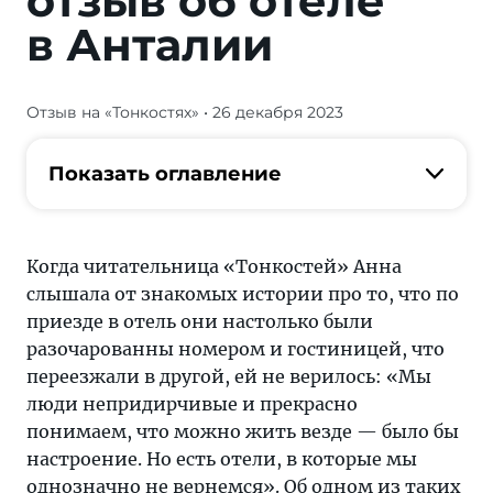
отзыв об оте­ле
в Анталии
Отзыв на «Тонкостях»
• 26 декабря 2023
«Мы
люди
непридирчивые
Показать оглавление
и
прекрасно
понимаем,
Когда читательница «Тонкостей» Анна
что
слышала от знакомых истории про то, что по
можно
приезде в отель они настолько были
жить
разочарованны номером и гостиницей, что
везде —
переезжали в другой, ей не верилось: «Мы
было
люди непридирчивые и прекрасно
бы
понимаем, что можно жить везде — было бы
настроение.
настроение. Но есть отели, в которые мы
Но
однозначно не вернемся». Об одном из таких