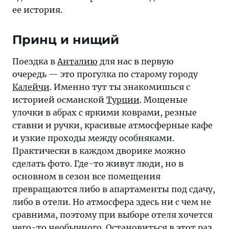
есть
ее история.
отели,
в
Принц и нищий
которые
мы
Поездка в
Анталию
для нас в первую
однозначно
очередь — это прогулка по старому городу
не
Калейчи
. Именно тут ты знакомишься с
вернемся»
историей османской
Турции
. Мощеные
улочки в абрах с яркими коврами, резные
ставни и ручки, красивые атмосферные кафе
и узкие проходы между особняками.
Практически в каждом дворике можно
сделать фото. Где-то живут люди, но в
основном в сезон все помещения
превращаются либо в апартаменты под сдачу,
либо в отели. Но атмосфера здесь ни с чем не
сравнима, поэтому при выборе отеля хочется
чего-то необычного. Остановиться в этот раз