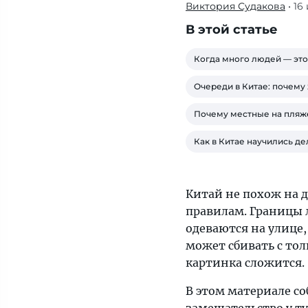
Виктория Судакова
• 16
Китай
не
В этой статье
похож
на
Когда много людей — это
другие
Очереди в Китае: почему 
страны,
практически
Почему местные на пляже
все
Как в Китае научились д
здесь
работает
по
Китай не похож на д
своим
правилам. Границы л
правилам.
одеваются на улице,
Границы
может сбивать с тол
личного
картинка сложится.
пространства,
время
В этом материале с
в