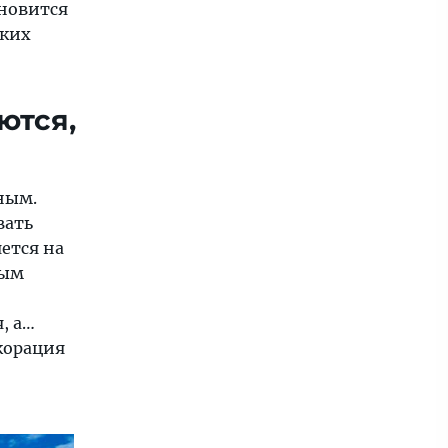
ановится
ских
ются,
ным.
вать
ется на
ным
, а…
корация