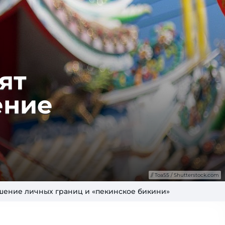
дят
е­ние
Toa55 / Shutterstock.com
рушение личных границ и «пекинское бикини»