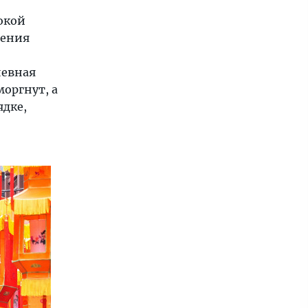
окой
ления
невная
моргнут, а
ядке,