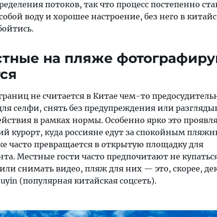
ределения потоков, так что процесс постепенно ст
 собой воду и хорошее настроение, без него в китай
бойтись.
тные на пляже фотографиру
тся
раниц не считается в Китае чем-то предосудитель
ля селфи, снять без предупреждения или разгляды
ействия в рамках нормы. Особенно ярко это проявля
ий курорт, куда россияне едут за спокойным пляж
ке часто превращается в открытую площадку для
та. Местные гости часто предпочитают не купаться
ли снимать видео, пляж для них — это, скорее, де
uyin (популярная китайская соцсеть).