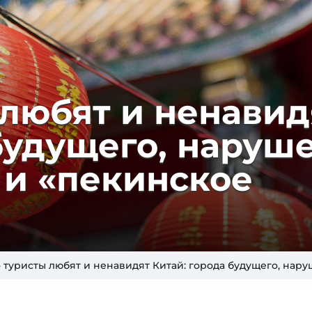
любят и не­на­ви­
бу­ду­ще­го, на­ру­ш
 и «пе­кинс­кое
о туристы любят и ненавидят Китай: города будущего, на