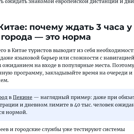
ть ожидать знакомой европейской дистанции и дви
Китае: почему ждать 3 часа у
 города — это норма
го в Китае туристов выводит из себя необходимость
 даже языковой барьер или сложности с навигацие
 ожиданием на входе в популярные места. Поэтому
нную программу, закладывайте время на очереди и
ием.
род
в
Пекине
— наглядный пример: даже при обяза
рации и дневном лимите в 40 тыс. человек ожидан
тся нормой.
ев и городские службы уже тестируют системы