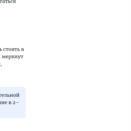
гаться
 стоять в
й меркнут
,
тельной
ие в 2–