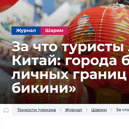
Журнал
Шарим
За что туристы 
Ки­тай: го­ро­да 
лич­ных гра­ниц
бикини»
Тонкости туризма
Журнал
Шарим
За чт