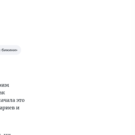
м бикини»
воим
ак
начала это
ариев и