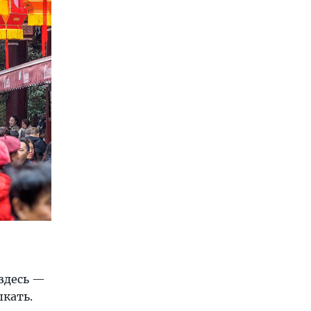
здесь —
ыкать.