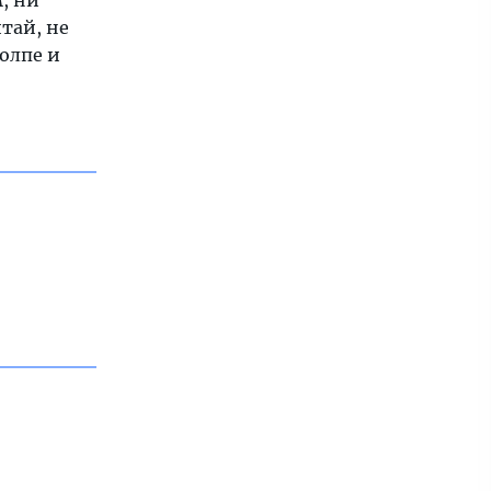
, ни
тай, не
олпе и