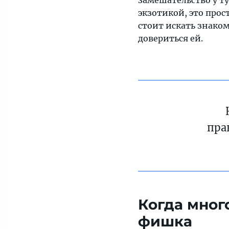
замешательство у ту
очереди
экзотикой, это прос
и
стоит искать знаком
даже
довериться ей.
то,
как
одеваются
на
улице
пра
Когда мног
фишка