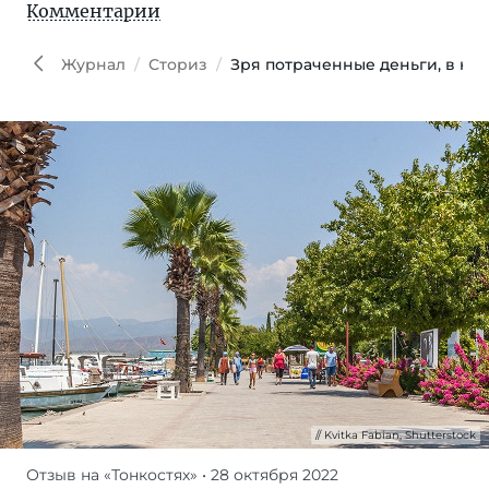
Комментарии
Kvi
Fabia
Shutt
Журнал
Сториз
Зря потраченные деньги, в кон
Kvitka Fabian, Shutterstock
Отзыв на «Тонкостях»
• 28 октября 2022
Главная