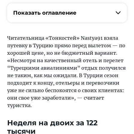
проблема
— персонал:
Показать оглавление
совсем
не
хочет
Читательница «Тонкостей» Nastya91 взяла
работать,
путевку в Турцию прямо перед вылетом — по
очень
хорошей цене, но не бюджетный вариант.
лениво
«Несмотря на качественный отель и перелет
и
“Турецкими авиалиниями” отдых получился
неохотно
не таким, как мы ожидали. В Турции сезон
обслуживает
подходит к концу, отельеры и перевозчики
уже не сильно беспокоятся о своих клиентах:
они свое уже заработали», — считает
туристка.
Неделя на двоих за 122
тысячи