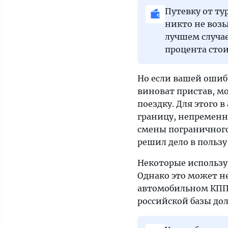
Путевку от ту
никто не возь
лучшем случае
процента стои
Но если вашей ошиб
виноват пристав, м
поездку. Для этого в
границу, непременн
смены пограничного
решил дело в пользу
Некоторые использую
Однако это может не
автомобильном КПП 
российской базы до