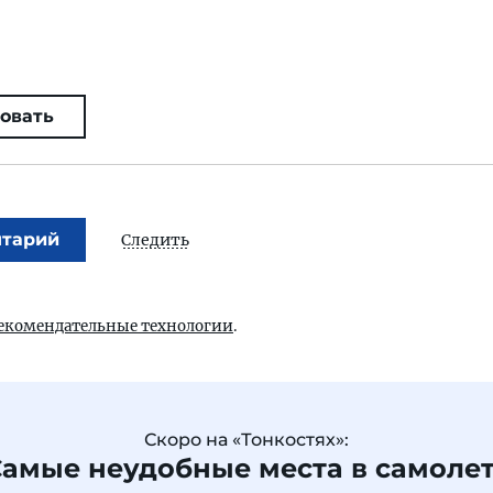
овать
нтарий
Следить
екомендательные технологии
.
Скоро на «Тонкостях»:
амые неудобные места в самоле