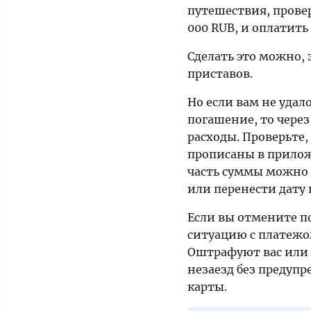
путешествия, провер
паспортному
000 RUB, и оплатить 
контролю,
и
Сделать это можно, 
тут
приставов.
пограничник
разворачивает
Но если вам не удал
тебя
погашение, то через
по
расходы. Проверьте,
причине
прописаны в прилож
неоплаченного
часть суммы можно 
долга
или перенести дату
перед
Если вы отмените по
государством.
ситуацию с платежом
Оштрафуют вас или 
незаезд без предуп
карты.