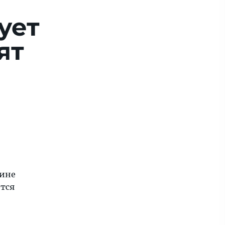
ует
ят
чине
ится