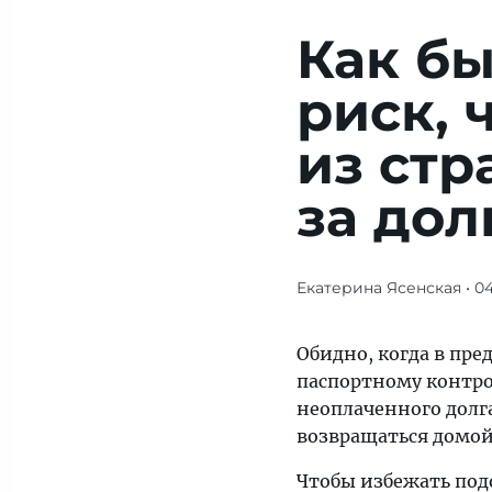
Как бы
риск, 
из стр
за дол
Екатерина Ясенская
• 0
Обидно,
когда
в
Обидно, когда в пр
предвкушении
паспортному контро
приятного
неоплаченного долга
путешествия
возвращаться домой
подходишь
Чтобы избежать подо
к