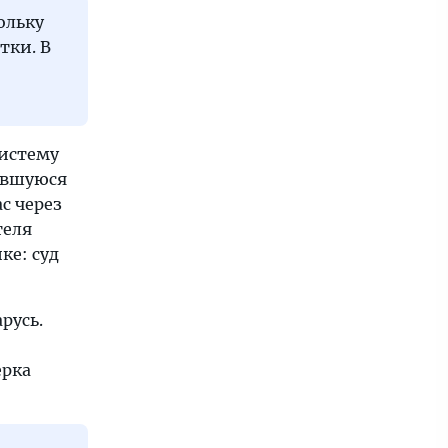
ольку
тки. В
систему
вавшуюся
ас через
теля
ке: суд
русь.
ерка