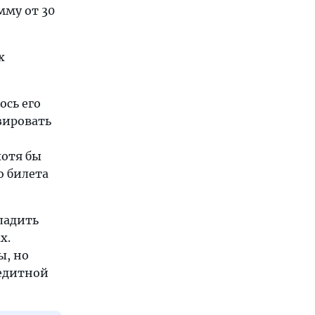
мму от 30
х
ось его
зировать
хотя бы
о билета
ладить
х.
ы, но
редитной