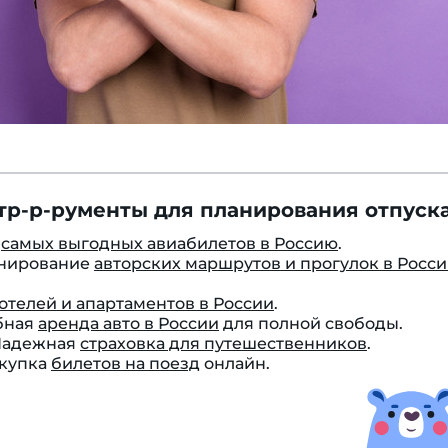
тр-р-рументы для планирования отпуска
к
самых выгодных авиабилетов в Россию
.
онирование
авторских маршрутов и прогулок в Росс
отелей и апартаментов в России
.
бная
аренда авто в России
для полной свободы.
 Надежная
страховка для путешественников
.
окупка
билетов на поезд
онлайн.