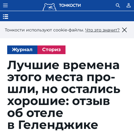
Тонкости используют сookie-файлы.
Что это значит?
Журнал
Сториз
Лучшие времена
это­го мес­та про­
шли, но ос­та­лись
хо­ро­шие: от­зыв
об отеле
в Геленджике
Al 