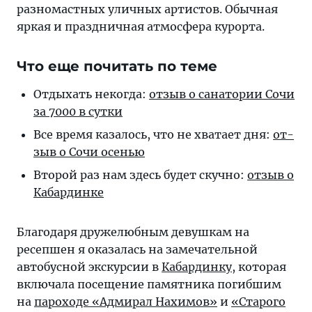
разномастных уличных артистов. Обычная
яркая и праздничная атмосфера курорта.
Что еще почитать по теме
Отдыхать некогда:
от­зыв о са­на­то­рии Со­чи
за 7000 в сутки
Все время ка­за­лось, что не хва­та­ет дня:
от­
зыв о Со­чи осенью
Второй раз нам здесь бу­дет скуч­но:
от­зыв о
Кабардинке
Благодаря дружелюбным девушкам на
ресепшен я оказалась на замечательной
автобусной экскурсии в
Кабардинку
, которая
включала посещение памятника погибшим
на
пароходе «Адмирал Нахимов»
и
«Старого