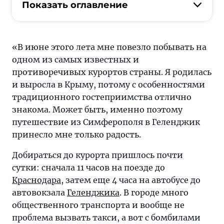
отдыхе
Показать оглавление
в
Геленджике,
чем
«В июне этого лета мне повезло побывать на
заняться
одном из самых известных и
в
противоречивых курортов страны. Я родилась
Геленджике,
и выросла в Крыму, потому с особенностями
где
традиционного гостеприимства отлично
остановиться
знакома. Может быть, именно поэтому
в
путешествие из Симферополя в Геленджик
Геленджике
принесло мне только радость.
Добираться до курорта пришлось почти
сутки: сначала 11 часов на поезде до
Краснодара
, затем еще 4 часа на автобусе до
автовокзала
Геленджика
. В городе много
общественного транспорта и вообще не
проблема вызвать такси, а вот с бомбилами