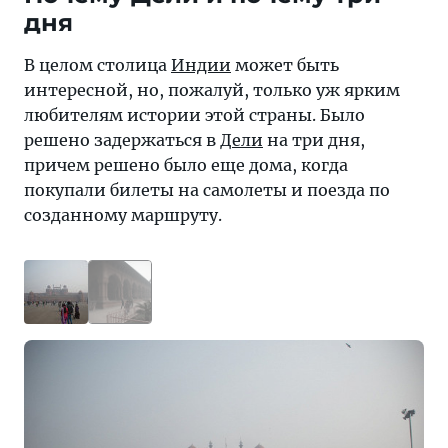
дня
—
это
В целом столица
Индии
может быть
одно,
интересной, но, пожалуй, только уж ярким
а
любителям истории этой страны. Было
личный
решено задержаться в
Дели
на три дня,
—
причем решено было еще дома, когда
совсем
покупали билеты на самолеты и поезда по
другое
созданному маршруту.