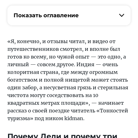
конечно,
и
Показать оглавление
отзывы
читал,
и
«Я, конечно, и отзывы читал, и видео от
видео
путешественников смотрел, и вполне был
от
готов ко всему, но чужой опыт — это одно, а
путешественников
личный — совсем другое. Индия — очень
смотрел,
колоритная страна, где между огромным
и
богатством и полной нищетой может стоять
вполне
один забор, а несусветная грязь и стерильная
был
чистота могут соседствовать на 10
готов
квадратных метрах площади», — начинает
ко
рассказ о своей поездке читатель «Тонкостей
всему,
туризма» под ником kidman.
но
чужой
Почему Дели и почему три
опыт