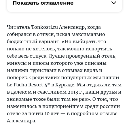
там
Показать оглавление
в
далеком
и
Читатель Tonkosti.ru Александр, когда
счастливом
собирался в отпуск, искал максимально
2013,
бюджетный вариант. «Но выбирать что
наши
попало не хотелось, так можно испортить
друзья
себе весь отпуск. Лучше проверенный отель,
и
минусы и плюсы которого уже описаны
знакомые
нашими туристами в отзывах вдоль и
тоже
поперек. Среди таких популярных мы нашли
были
Le Pacha Resort 4* в Хургаде. Мы отдыхали там
там
в далеком и счастливом 2013 г., наши друзья и
не
знакомые тоже были там не раз». О том, что
раз
изменилось в популярнейшем среди россиян
отеле за почти 10 лет — в подробном отзыве
Александра.