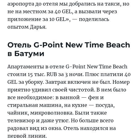
кавказский
аэропорта до отеля мы добрались на такси, но
темперамент —
не на местном за 40 GEL, а вызвали через
в
приложение за 10 GEL», — поделилась
общем,
опытом Дарья.
отправиться
на
Отель G-Point New Time Beach
3
в Батуми
дня
в
Апартаменты в отеле G-Point New Time Beach
солнечный
стоили 15 тыс. RUB за 3 ночи. Плюс платили 40
Батуми
GEL за уборку. Завтрак включен не был. Номер
приятно удивил своей чистотой. В нем было
все необходимое: в ванной — фен и
стиральная машина, на кухне — посуда,
чайник, микроволновка. Были также
телевизор и даже утюг. Но больше всего
радовал вид из окна. Отель находился на
первой линии.