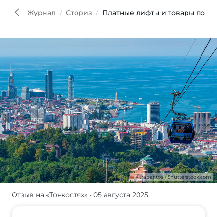
Shut
Журнал
Сториз
Платные лифты и товары по мо
trabantos / Shutterstock.com
Отзыв на «Тонкостях»
• 05 августа 2025
Решили
мы