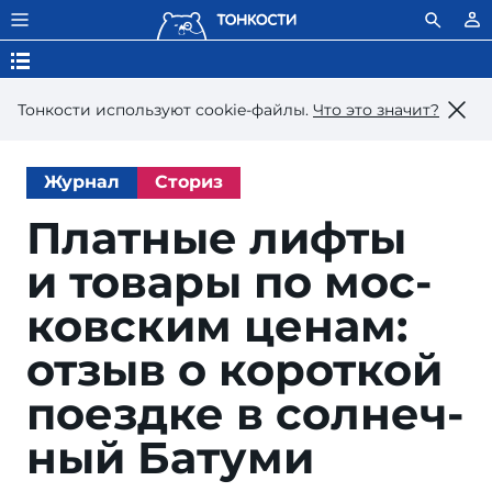
Тонкости используют сookie-файлы.
Что это значит?
Журнал
Сториз
Платные лифты
и то­ва­ры по мос­
ковс­ким це­нам:
от­зыв о ко­рот­кой
по­езд­ке в сол­неч­
ный Батуми
trab