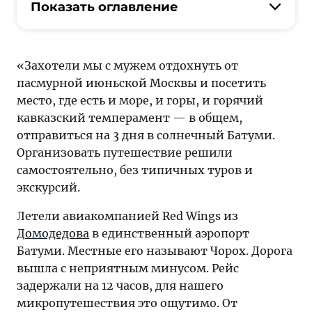
с
Показать оглавление
мужем
отдохнуть
от
«Захотели мы с мужем отдохнуть от
пасмурной
пасмурной июньской Москвы и посетить
июньской
место, где есть и море, и горы, и горячий
Москвы
кавказский темперамент — в общем,
и
отправиться на 3 дня в солнечный Батуми.
посетить
Организовать путешествие решили
место,
самостоятельно, без типичных туров и
где
экскурсий.
есть
и
Летели авиакомпанией Red Wings из
море,
Домодедова
в единственный аэропорт
и
Батуми. Местные его называют Чорох. Дорога
горы,
вышла с неприятным минусом. Рейс
и
задержали на 12 часов, для нашего
горячий
микропутешествия это ощутимо. От