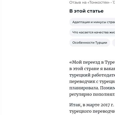
Отзыв на «Тонкостях»
• 
Специально
в
В этой статье
этой
стране
Адаптация и минусы стр
я
Что касается качества жиз
вакансию
не
Особенности Турции
искала,
это
случилось
«Мой переезд в Туре
совершенно
в этой стране я вак
случайно:
турецкий работодате
мой
переводчик с турецк
турецкий
планировала. Поми
работодатель
регулярно пополняли
сам
Итак, в марте 2017 г
меня
турецкого переводчи
нашел