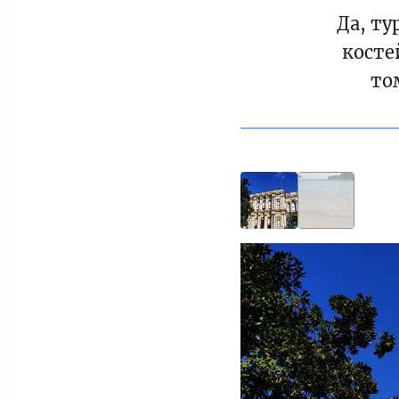
Да, т
косте
то