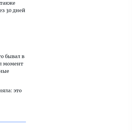
 также
ез 30 дней
то бывал в
ал момент
ьные
няла: это