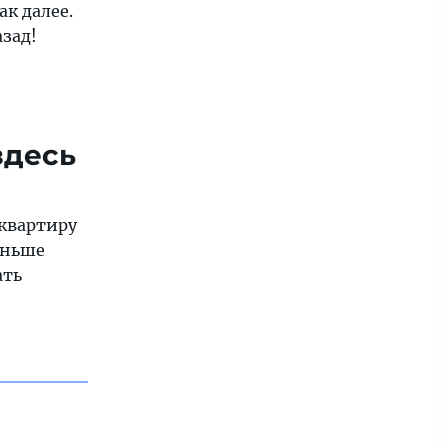
ак далее.
зад!
здесь
 квартиру
раньше
ать