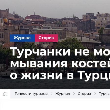
Журнал
Сториз
Турчанки не мо
мывания костей
о жиз­ни в Тур
Тонкости туризма
Журнал
Сториз
Турча