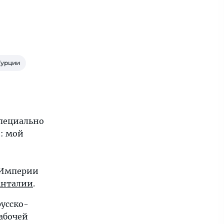
Турции
Специально
о: мой
 Империи
Анталии
.
русско-
рабочей