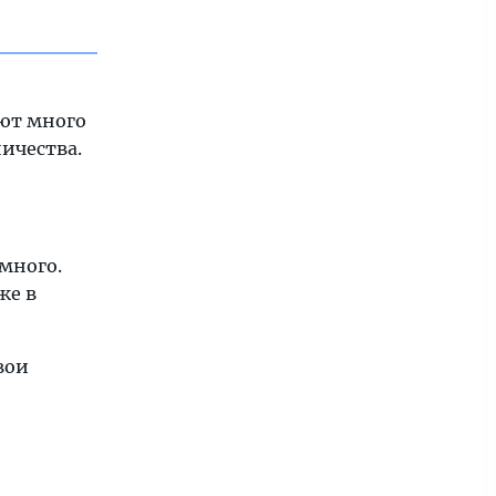
ают много
ичества.
много.
же в
вои