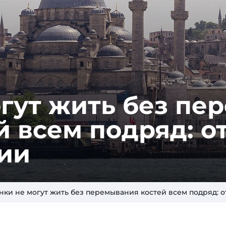
гут жить без пер
 всем подряд: о
ции
нки не могут жить без перемывания костей всем подряд: 