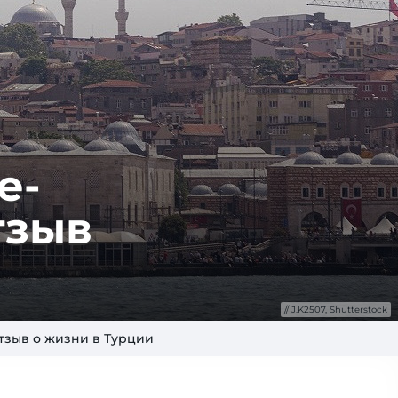
е­
тзыв
J.K2507, Shutterstock
отзыв о жизни в Турции