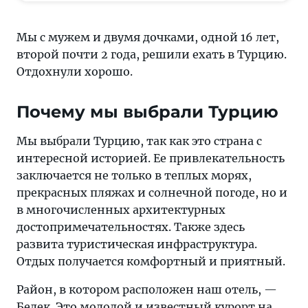
Club
World
Мы с мужем и двумя дочками, одной 16 лет,
Of
второй почти 2 года, решили ехать в Турцию.
Colours,
Отдохнули хорошо.
о
том,
Почему мы выбрали Турцию
что
посмотреть
Мы выбрали Турцию, так как это страна с
в
интересной историей. Ее привлекательность
Белеке
заключается не только в теплых морях,
и
прекрасных пляжах и солнечной погоде, но и
куда
в многочисленных архитектурных
съездить
достопримечательностях. Также здесь
неподалеку
развита туристическая инфраструктура.
Отдых получается комфортный и приятный.
Район, в котором расположен наш отель, —
Белек
. Это молодой и известный курорт на