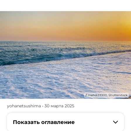
mehdi33300, Shutterstock
yohanetsushima
• 30 марта 2025
Рассказ
об
отеле
Показать оглавление
Crystal