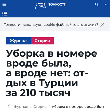
Тонкости используют сookie-файлы.
Что это значит?
Журнал
Сториз
Уборка в но­ме­ре
вро­де бы­ла,
а вро­де нет: от­
дых в Тур­ции
за 210 тысяч
meh
Shutt
Журнал
Сториз
Уборка в номере вроде была, а 