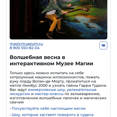
magicmuseum.ru
8 800 550-82-04
Волшебная весна в
интерактивном Музее Магии
Только здесь можно испытать на себе
хитроумные машины иллюзионистов, пожать
руку лорду Волан-де-Морту, прокатиться на
метле Нимбус 2000 и узнать тайны Гарри Гудини.
Вас ждут
иммерсивные шоу
,
увлекательные
экскурсии
и
мастер-классы
по зельеварению,
изготовлению волшебных палочек и магических
свечей
•
Почувствуйте себя настоящим магом
•
Шоу, которые заставят поверить в чудеса