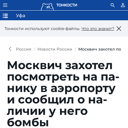
Уфа
Тонкости используют сookie-файлы.
Что это значит?
Россия
Новости России
Москвич захотел посмо
Москвич захотел
по­смо­треть на па­
ни­ку в аэро­пор­ту
и сооб­щил о на­
ли­чии у не­го
бомбы