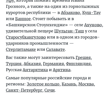
Уфу
, которая помнит времена Ивана
Грозного, а также на один из горнолыжных
курортов республики — в
Абзаково
,
Куш-Тау
или
Банное
. Стоит побывать и в
«Башкирском Стоунхендже» — селе
Ахуново
,
удивительной пещере
Шульган-Таш
у села
Старосубхангулово
или в одном из городов-
ударников промышленности —
Стерлитамаке
или
Салавате
.
Вас также могут заинтересовать
Греция
,
Турция
,
Абхазия
,
Германия
,
Финляндия
,
Русская
Антарктика
и
Арктика
.
Самые популярные российские города и
регионы:
Золотое кольцо
,
Казань
,
Москва
,
Санкт-Петербург
,
Сочи
.