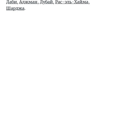
Даби
,
Аджман
,
Дубай
,
Рас-эль-Хайма
,
Шарджа
.