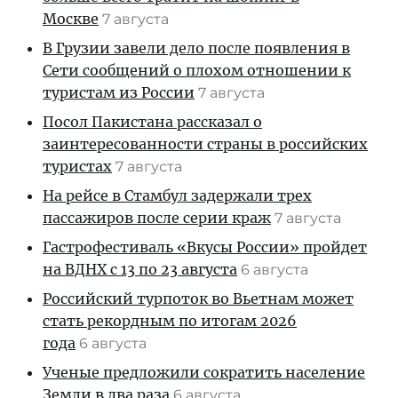
Москве
7 августа
В Грузии завели дело после появления в
Сети сообщений о плохом отношении к
туристам из России
7 августа
Посол Пакистана рассказал о
заинтересованности страны в российских
туристах
7 августа
На рейсе в Стамбул задержали трех
пассажиров после серии краж
7 августа
Гастрофестиваль «Вкусы России» пройдет
на ВДНХ с 13 по 23 августа
6 августа
Российский турпоток во Вьетнам может
стать рекордным по итогам 2026
года
6 августа
Ученые предложили сократить население
Земли в два раза
6 августа