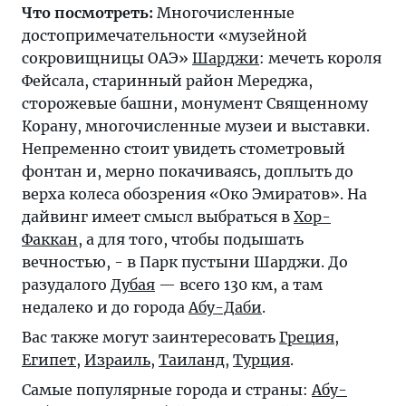
Что посмотреть:
Многочисленные
достопримечательности «музейной
сокровищницы ОАЭ»
Шарджи
: мечеть короля
Фейсала, старинный район Мереджа,
сторожевые башни, монумент Священному
Корану, многочисленные музеи и выставки.
Непременно стоит увидеть стометровый
фонтан и, мерно покачиваясь, доплыть до
верха колеса обозрения «Око Эмиратов». На
дайвинг имеет смысл выбраться в
Хор-
Факкан
, а для того, чтобы подышать
вечностью, - в Парк пустыни Шарджи. До
разудалого
Дубая
— всего 130 км, а там
недалеко и до города
Абу-Даби
.
Вас также могут заинтересовать
Греция
,
Египет
,
Израиль
,
Таиланд
,
Турция
.
Самые популярные города и страны:
Абу-