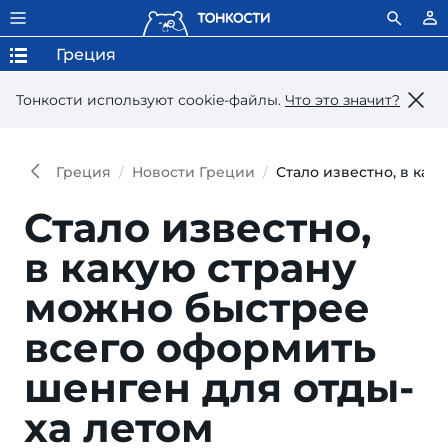
Греция
Тонкости используют сookie-файлы.
Что это значит?
Греция
Новости Греции
Стало известно, в ка
Стало известно,
в ка­кую стра­ну
мож­но быст­рее
все­го офор­мить
шен­ген для от­ды­
ха летом