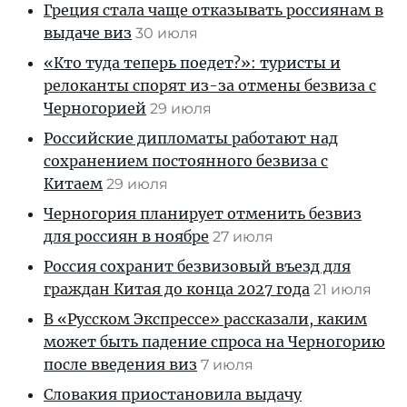
Греция стала чаще отказывать россиянам в
выдаче виз
30 июля
«Кто туда теперь поедет?»: туристы и
релоканты спорят из-за отмены безвиза с
Черногорией
29 июля
Российские дипломаты работают над
сохранением постоянного безвиза с
Китаем
29 июля
Черногория планирует отменить безвиз
для россиян в ноябре
27 июля
Россия сохранит безвизовый въезд для
граждан Китая до конца 2027 года
21 июля
В «Русском Экспрессе» рассказали, каким
может быть падение спроса на Черногорию
после введения виз
7 июля
Словакия приостановила выдачу