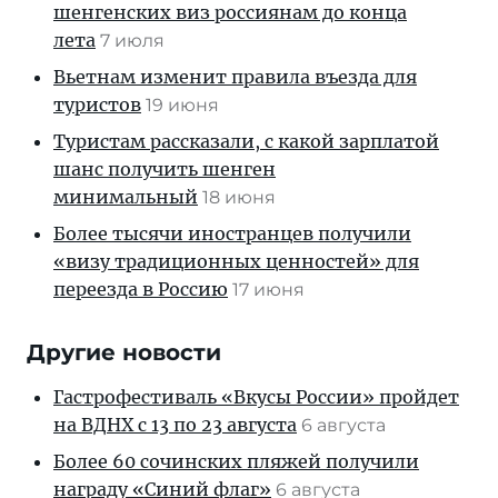
шенгенских виз россиянам до конца
лета
7 июля
Вьетнам изменит правила въезда для
туристов
19 июня
Туристам рассказали, с какой зарплатой
шанс получить шенген
минимальный
18 июня
Более тысячи иностранцев получили
«визу традиционных ценностей» для
переезда в Россию
17 июня
Другие новости
Гастрофестиваль «Вкусы России» пройдет
на ВДНХ с 13 по 23 августа
6 августа
Более 60 сочинских пляжей получили
награду «Синий флаг»
6 августа