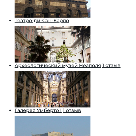
Театро-ди-Сан-Карло
Археологический музей Неаполя
1 отзыв
Галерея Умберто I
1 отзыв