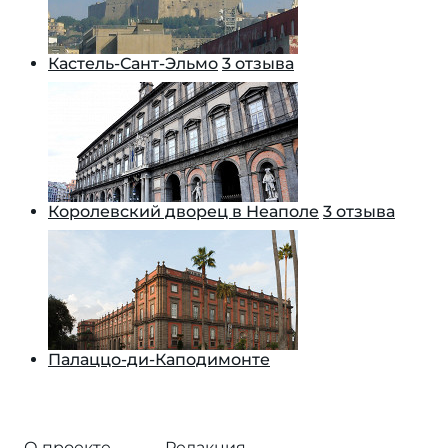
Кастель-Сант-Эльмо
3 отзыва
Королевский дворец в Неаполе
3 отзыва
Палаццо-ди-Каподимонте
О проекте
Редакция