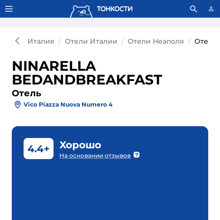
Тонкости используют сookie-файлы.
Что это значит?
Италия
Отели Италии
Отели Неаполя
Отель
NINARELLA
BEDANDBREAKFAST
Отель
Vico Piazza Nuova Numero 4
Хорошо
4.4+
На основании отзывов