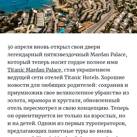
Рассказ
30 апреля вновь открыл свои двери
об
легендарный пятизвездочный Mardan Palace,
особенностях
который теперь носит гордое полное имя
туризма
Titanic Mardan Palace
, став украшением
и
ведущей сети отелей Titanic Hotels. Хорошие
отдыха.
новости для любящих родителей: сохранив и
Полезная
приумножив свое великолепное убранство из
информация
золота, мрамора и хрусталя, обновленный
для
отель пересмотрел и свою концепцию. Теперь
путешественника.
он ориентируется не только на взрослых, но
и на детей. Одним из первых туроператоров,
предлагающих пакетные туры во вновь