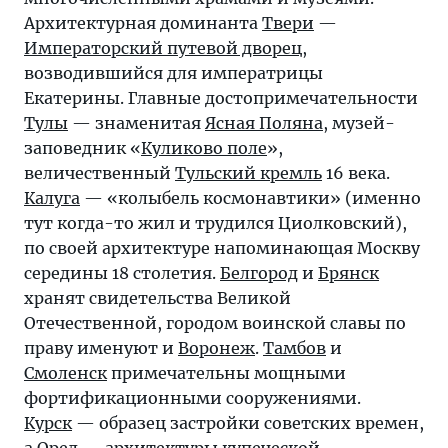
Архитектурная доминанта
Твери
—
Императорский путевой дворец
,
возводившийся для императрицы
Екатерины. Главные достопримечательности
Тулы
— знаменитая
Ясная Поляна
, музей-
заповедник «
Куликово поле
»,
величественный
Тульский кремль
16 века.
Калуга
— «колыбель космонавтики» (именно
тут когда-то жил и трудился Циолковский),
по своей архитектуре напоминающая Москву
середины 18 столетия.
Белгород
и
Брянск
хранят свидетельства Великой
Отечественной, городом воинской славы по
праву именуют и
Воронеж
.
Тамбов
и
Смоленск
примечательны мощными
фортификационными сооружениями.
Курск
— образец застройки советских времен,