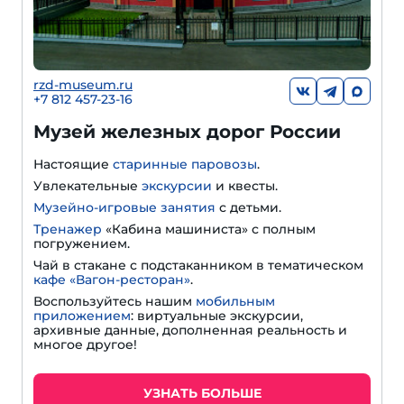
rzd-museum.ru
+7 812 457-23-16
Музей железных дорог России
Настоящие
старинные паровозы
.
Увлекательные
экскурсии
и квесты.
Музейно-игровые занятия
с детьми.
Тренажер
«Кабина машиниста» с полным
погружением.
Чай в стакане с подстаканником в тематическом
кафе «Вагон-ресторан»
.
Воспользуйтесь нашим
мобильным
приложением
: виртуальные экскурсии,
архивные данные, дополненная реальность и
многое другое!
УЗНАТЬ БОЛЬШЕ