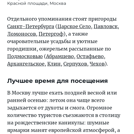
Красной площади, Москва
Отдельного упоминания стоят пригороды
Санкт-Петербурга
(
Царское Село
,
Павловск
,
Ломоносов
,
Петергоф
), а также
очаровательные усадьбы и уютные
городишки, ожерельем рассыпанные по
Подмосковью
(
Абрамцево
,
Остафьево
,
Архангельское
,
Клин
,
Серпухов
,
Чехов
).
Лучшее время для посещения
В Москву лучше ехать поздней весной или
ранней осенью: летом она чаще всего
задыхается от духоты и смога. Огромное
количество туристов съезжаются в столицу
на рождественские каникулы: шумные
ярмарки манят европейской атмосферой, а