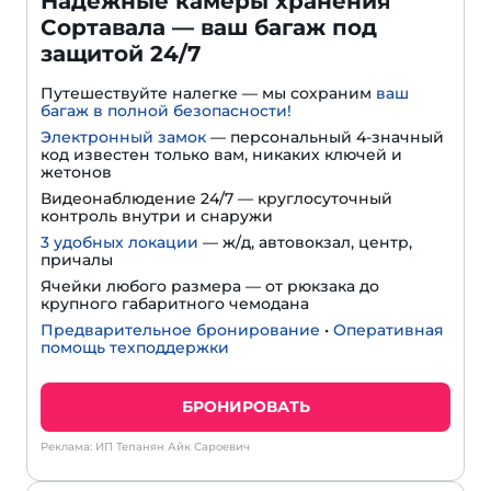
Надежные камеры хранения
Сортавала — ваш багаж под
защитой 24/7
Путешествуйте налегке — мы сохраним
ваш
багаж в полной безопасности!
Электронный замок
— персональный 4-значный
код известен только вам, никаких ключей и
жетонов
Видеонаблюдение 24/7 — круглосуточный
контроль внутри и снаружи
3 удобных локации
— ж/д, автовокзал, центр,
причалы
Ячейки любого размера — от рюкзака до
крупного габаритного чемодана
Предварительное бронирование
•
Оперативная
помощь техподдержки
БРОНИРОВАТЬ
Реклама: ИП Тепанян Айк Сароевич