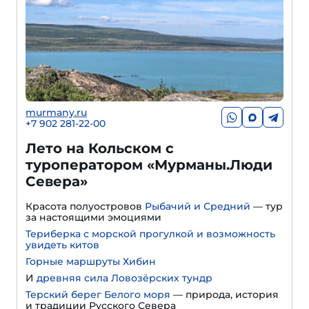
murmany.ru
+7 902 281-22-00
Лето на Кольском с
туроператором «Мурманы.Люди
Севера»
Красота полуостровов
Рыбачий и Средний
— тур
за настоящими эмоциями
Териберка с морской прогулкой и возможность
увидеть китов
Горные маршруты Хибин
И
древняя сила Ловозёрских тундр
Терский берег Белого моря
— природа, история
и традиции Русского Севера