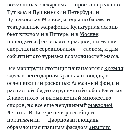
возможных экскурсиях — просто нереально.
Тут вам и
Пушкинский Петербург
, и
Булгаковская Москва, и туры по барам, и
театральные марафоны. Культурная жизнь
бьет ключом и в Питере, и в
Москве
:
проводятся фестивали, ярмарки, выставки,
спортивные соревнования — словом, и для
событийного туризма возможностей масса.
Все маршруты столицы начинаются с
Кремля
:
здесь и легендарная
Красная площадь
, и
ослепляющий роскошью
Алмазный фонд
, и
расписной, будто игрушечный
собор Василия
Блаженного
, и вызывающий множество
споров, но все еще нерушимый
мавзолей
Ленина
. В Питере центр всеобщего
притяжения —
Дворцовая площадь
,
обрамленная главным фасадом
Зимнего