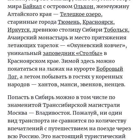
мира
Байкал
с островом
Ольхон
, жемчужину
Алтайского края —
Телецкое озеро
,
старинные города
Тюмень
,
Красноярск
,
Иркутск
, древнюю столицу Сибири
Тобольск
,
Ачаирский монастырь и место притяжения
летающих тарелок — «Окуневский ковчег»,
уникальный
заповедник «Столбы»
в
Красноярском крае. Зимой здесь можно
покататься на лыжах на курорте
Бобровый
Лог
, а летом побывать в гостях у коренных
народов — хантов, манси, эвенков, ненцев.
Попасть в Сибирь можно в том числе по
знаменитой Транссибирской магистрали
Москва — Владивосток. Пожалуй, ни один
вид транспорта не сравнится по количеству
впечатлений с путешествием на поезде через
всю Россию. Это настоящий туристический