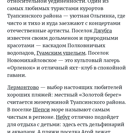
относительной уединенности. Один из
самых любимых туристами курортов
Туапсинского района — уютная Ольгинка, где
чисто и тихо и куда заезжают с концертами
отечественные артисты. Поселок
Джубга
известен своим дольменом и природными
красотами — каскадом Полковничьих
водопадов,
Гуамским ущельем
. Поселок
Новомихайловское — это культовый лагерь
«Орленок» и отличный яхт-клуб в спокойной
гавани.
Лермонтово
— выбор настоящих любителей
хороших пляжей: местный «Золотой берег»
считается жемчужиной Туапсинского района.
В поселке
Шепси
море называют самым
чистым в регионе.
Небуг
отлично подойдет
для отдыха с детьми: здесь есть дельфинарий
и аквапарк. А пляжи поселка
Агой
лежат