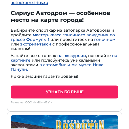
autodrom.sirius.ru
Сириус Автодром — особенное
место на карте города!
Выбирайте спорткар из автопарка Автодрома и
пройдите
мастер-класс гоночного вождения по
трассе Формулы 1
или прокатитесь на
гоночном
или
экстрим-такси
с профессиональным
пилотом!
Узнайте все о гонках
на экскурсии
, погоняйте
на
картинге
или полюбуйтесь уникальными
экспонатами
в автомобильном музее Ника
Панули.
Яркие эмоции гарантированы!
УЗНАТЬ БОЛЬШЕ
Реклама: ООО «НИЦ» «Д.У.»