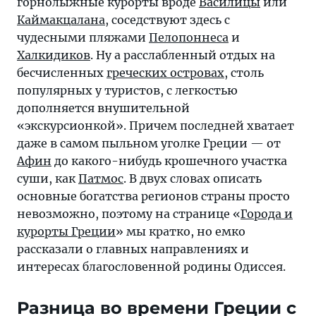
горнолыжные курорты вроде
Василицы
или
Каймакцалана
, соседствуют здесь с
чудесными пляжами
Пелопоннеса
и
Халкидиков
. Ну а расслабленный отдых на
бесчисленных
греческих островах
, столь
популярных у туристов, с легкостью
дополняется внушительной
«экскурсионкой». Причем последней хватает
даже в самом пыльном уголке Греции — от
Афин
до какого-нибудь крошечного участка
суши, как
Патмос
. В двух словах описать
основные богатства регионов страны просто
невозможно, поэтому на странице «
Города и
курорты Греции
» мы кратко, но емко
рассказали о главных направлениях и
интересах благословенной родины Одиссея.
Разница во времени Греции c