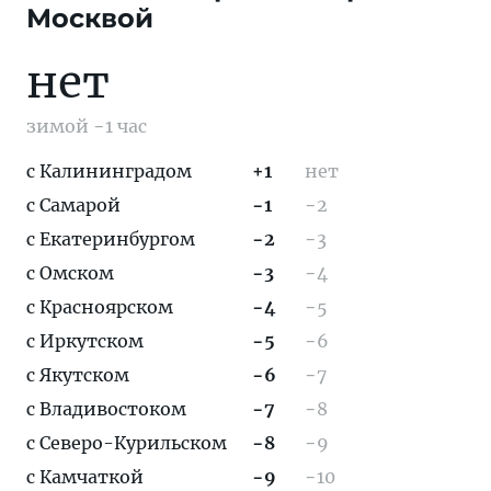
Москвой
нет
зимой −1 час
с Калининградом
+1
нет
с Самарой
−1
−2
с Екатеринбургом
−2
−3
с Омском
−3
−4
с Красноярском
−4
−5
с Иркутском
−5
−6
с Якутском
−6
−7
с Владивостоком
−7
−8
с Северо-Курильском
−8
−9
с Камчаткой
−9
−10