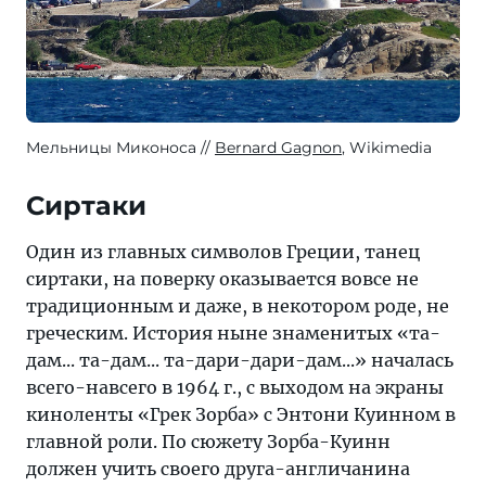
Мельницы Миконоса
Bernard Gagnon
, Wikimedia
Сиртаки
Один из главных символов Греции, танец
сиртаки, на поверку оказывается вовсе не
традиционным и даже, в некотором роде, не
греческим. История ныне знаменитых «та-
дам... та-дам... та-дари-дари-дам...» началась
всего-навсего в 1964 г., с выходом на экраны
киноленты «Грек Зорба» с Энтони Куинном в
главной роли. По сюжету Зорба-Куинн
должен учить своего друга-англичанина