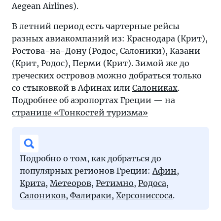
Aegean Airlines).
В летний период есть чартерные рейсы
разных авиакомпаний из: Краснодара (Крит),
Ростова-на-Дону (Родос, Салоники), Казани
(Крит, Родос), Перми (Крит). Зимой же до
греческих островов можно добраться только
со стыковкой в Афинах или
Салониках
.
Подробнее об аэропортах Греции — на
странице «Тонкостей туризма»
Подробно о том, как добраться до
популярных регионов Греции:
Афин
,
Крита
,
Метеоров
,
Ретимно
,
Родоса
,
Салоников
,
Фалираки
,
Херсониссоса
.