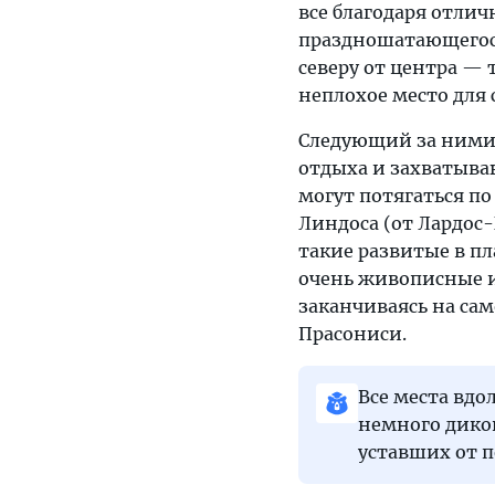
все благодаря отлич
праздношатающегося
северу от центра —
неплохое место для 
Следующий за ним
отдыха и захватыв
могут потягаться п
Линдоса (от Лардо
такие развитые в пл
очень живописные и 
заканчиваясь на са
Прасониси.
Все места вдо
немного диков
уставших от 