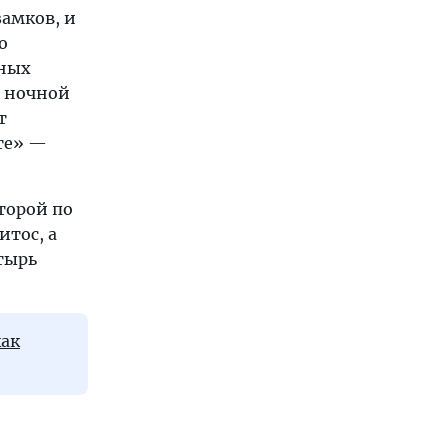
замков, и
о
шных
й ночной
т
рте» —
торой по
итос, а
тырь
как