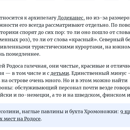
тносится к архипелагу
Додеканес
, но из-за размеро
жности его всегда рассматривают отдельно. По пов
торики спорят до сих пор: то ли оно пошло от слов
менных роз), то ли от слова «красный». Северный б
живленными туристическими курортами, на южно
нь помедленнее.
й Родоса галечная, они чистые, красивые и отличн
я — в том числе и с
детьми
. Единственный минус 
в на острове очень много. Но и в этом можно найти
оны: обслуживающий персонал почти везде говори
ски и по-немецки, а то и на шведском, финском и
уссолини, наглые павлины и бухта Хромоножки:
9 к
 мест на Родосе
.