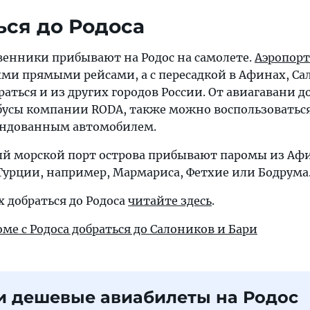
ься до Родоса
венники прибывают на Родос на самолете.
Аэропорт
и прямыми рейсами, а с пересадкой в Афинах, Са
аться и из других городов России. От авиагавани д
бусы компании RODA, также можно воспользоваться
ендованным автомобилем.
ный морской порт острова прибывают паромы из Аф
Турции, например, Мармариса, Фетхие или Бодрума
х добраться до Родоса
читайте здесь
.
ме с Родоса добраться до Салоников и Бари
и дешевые авиабилеты на Родос