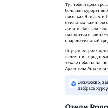
Тут тебе и целая ро
большая курортная з
поселках
Ялиссос
и
отельных комплексо
жизни. Здесь же час
находится в каких-т
очаровательный ср
Внутри острова при
величине город посл
также небольшое по
Архангела Михаила 
Возможно, вам
выбрать куро
Отели Родо