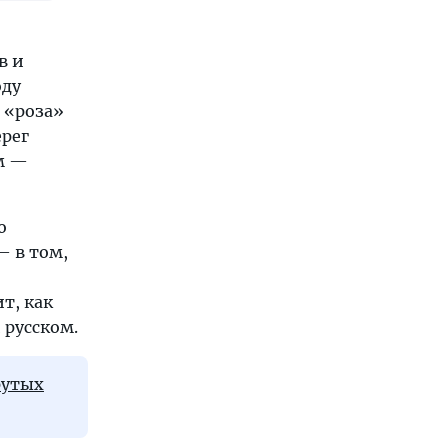
в и
оду
а «роза»
ерег
м —
о
— в том,
т, как
 русском.
рутых