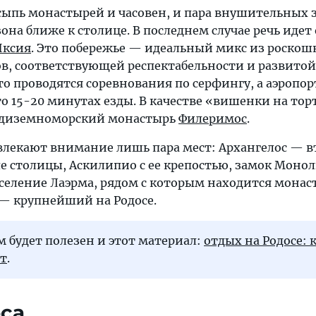
ссыпь монастырей и часовен, и пара внушительных 
она ближе к столице. В последнем случае речь идет 
Иксия
. Это побережье — идеальный микс из роско
в, соответствующей респектабельности и развито
то проводятся соревнования по серфингу, а аэропор
о 15-20 минутах езды. В качестве «вишенки на то
едиземноморский монастырь
Филеримос
.
влекают внимание лишь пара мест: Архангелос — в
е столицы, Аскилипио с ее крепостью, замок Монол
селение Лаэрма, рядом с которым находится монас
— крупнейший на Родосе.
 будет полезен и этот материал:
отдых на Родосе: 
рт
.
са