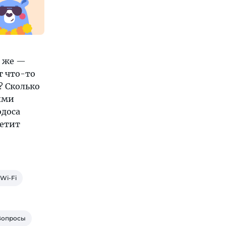
н же —
т что-то
? Сколько
ыми
одоса
ветит
 Wi-Fi
Вопросы