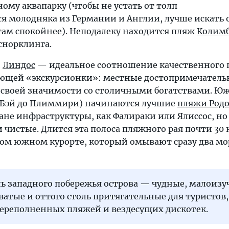
ному аквапарку (чтобы не устать от толп
 молодняка из Германии и Англии, лучше искать о
 там спокойнее). Неподалеку находится пляж
Колим
снорклинга.
и
Линдос
— идеальное соотношение качественного
ающей «экскурсионки»: местные достопримечатель
о своей значимости со столичными богатствами. Ю
с-Бэй до Плиммири) начинаются лучшие
пляжи Родо
ане инфраструктуры, как Фалираки или Ялиссос, но
чистые. Длится эта полоса пляжного рая почти 30 
мом южном курорте, который омывают сразу два м
ль западного побережья острова — чудные, малоиз
атые и оттого столь притягательные для туристов,
переполненных пляжей и вездесущих дискотек.