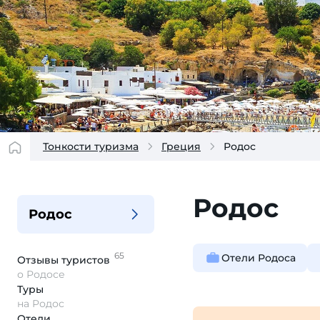
Тонкости туризма
Греция
Родос
Родос
Родос
65
Отели Родоса
Отзывы
туристов
о Родосе
Туры
на Родос
Отели