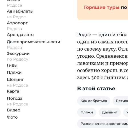
Родоса
Горящие туры
по
Авиабилеты
на Родос
Аэропорт
Родоса
Родос — один из бо
Аренда авто
один из самых посещ
Достопримеча­тельности
Родоса
по своему вкусу. О
Экскурсии
угодно. Средневеко
по Родосу
лавочками и примор
Гиды
особенно хорош, в с
Пляжи
здесь 300 с лишним 
Шопинг
на Родосе
В этой статье
Карта
Погода
Как добраться
Регио
на Родосе
Видео
Пляжи
Дайвинг
Фото
Развлечения и достопри