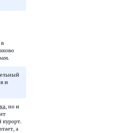
 в
наково
рам.
тельный
в и
ха
, но и
оит
 курорт.
тает, а