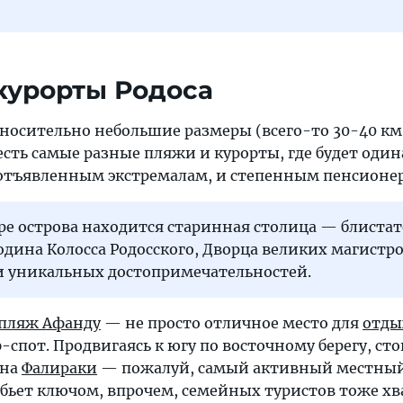
курорты Родоса
тносительно небольшие размеры (всего-то 30-40 км
есть самые разные пляжи и курорты, где будет оди
отъявленным экстремалам, и степенным пенсионе
ре острова находится старинная столица — блиста
родина Колосса Родосского, Дворца великих магистро
и уникальных достопримечательностей.
пляж Афанду
— не просто отличное место для
отды
спот. Продвигаясь к югу по восточному берегу, ст
 на
Фалираки
— пожалуй, самый активный местный
бьет ключом, впрочем, семейных туристов тоже хва