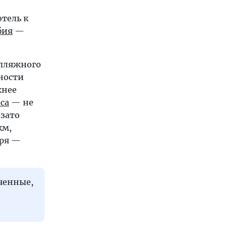
тель к
бия
—
 пляжного
ности
жнее
са
— не
 зато
км,
оря —
ученные,