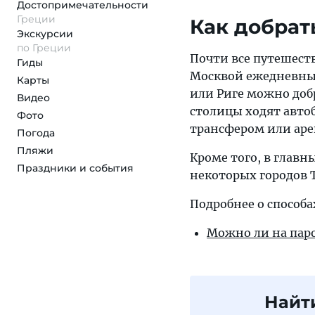
Достопримеча­тельности
Греции
Как добрат
Экскурсии
по Греции
Почти все путешест
Гиды
Москвой ежедневным
Карты
или Риге можно добр
Видео
столицы ходят авто
Фото
трансфером или ар
Погода
Пляжи
Кроме того, в глав
Праздники и события
некоторых городов 
Подробнее о способа
Можно ли на паро
Найт