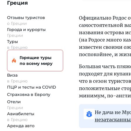
Греция
Отзывы туристов
Официально Родос о
о Греции
самостоятельной ва
Города и курорты
названия острова ис
Греции
(на Родосе много ка
Туры
известен своими о
в Грецию
поспокойнее, и жиз
Горящие туры
по всему миру
Большая часть пляже
подходят для купани
Виза
что в сезон туристо
в Грецию
ПЦР и тесты на COVID
положительные стор
Страховка
в Европу
минимум, по-англий
Отели
Греции
Не дача не М
Авиабилеты
незатасканных
в Грецию
Аренда авто