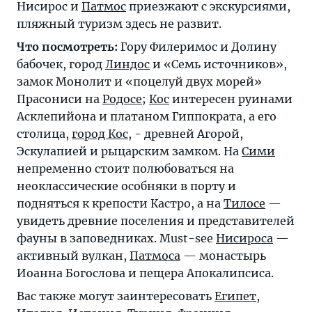
Нисирос и
Патмос
приезжают с экскурсиями,
пляжный туризм здесь не развит.
Что посмотреть:
Гору Филеримос и Долину
бабочек, город
Линдос
и «Семь источников»,
замок Монолит и «поцелуй двух морей»
Прасониси на
Родосе
;
Кос
интересен руинами
Асклепийона и платаном Гиппократа, а его
столица,
город Кос
, - древней Агорой,
Эскулапией и рыцарским замком. На
Сими
непременно стоит полюбоваться на
неоклассические особняки в порту и
подняться к крепости Кастро, а на
Тилосе
—
увидеть древние поселения и представителей
фауны в заповедниках. Must-see
Нисироса
—
активный вулкан,
Патмоса
— монастырь
Иоанна Богослова и пещера Апокалипсиса.
Вас также могут заинтересовать
Египет
,