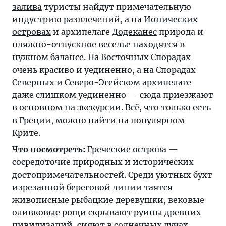
залива
туристы найдут примечательную
индустрию развлечений, а на
Ионических
островах
и архипелаге
Додеканес
природа и
пляжно-отпускное веселье находятся в
нужном балансе. На
Восточных Спорадах
очень красиво и уединенно, а на Спорадах
Северных и Северо-Эгейском архипелаге
даже слишком уединенно — сюда приезжают
в основном на экскурсии. Всё, что только есть
в Греции, можно найти на популярном
Крите.
Что посмотреть:
Греческие острова
—
сосредоточие природных и исторических
достопримечательностей. Среди уютных бухт
изрезанной береговой линии таятся
живописные рыбацкие деревушки, вековые
оливковые рощи скрывают руины древних
цивилизаций, сияют в солнечных лучах