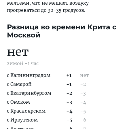
мелтеми, что не мешает воздуху
прогреваться до 30-35 градусов.
Разница во времени Крита c
Москвой
нет
зимой −1 час
с Калининградом
+1
нет
с Самарой
−1
−2
с Екатеринбургом
−2
−3
с Омском
−3
−4
с Красноярском
−4
−5
с Иркутском
−5
−6
с Якутском
−6
−7