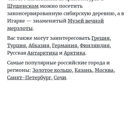
Шушенском
можно посетить
законсервированную сибирскую деревню, а в
Игарке — знаменитый
Музей вечной
мерзлоты
.
Вас также могут заинтересовать
Греция
,
Турция
,
Абхазия
,
Германия
,
Финляндия
,
Русская
Антарктика
и
Арктика
.
Самые популярные российские города и
регионы:
Золотое кольцо
,
Казань
,
Москва
,
Санкт-Петербург
,
Сочи
.