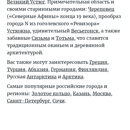
Великий Устюг
. Примечательная область и
своими старинными городами:
Череповец
(«Северные Афины» конца 19 века), прообраз
города N из гоголевского «Ревизора»
Устюжна
, удивительный
Весьегонск
, а также
забавные
Сизьма
и
Тотьма
, что славятся
традиционным оканьем и деревянной
архитектурой.
Вас также могут заинтересовать
Греция
,
Турция
,
Абхазия
,
Германия
,
Финляндия
,
Русская
Антарктика
и
Арктика
.
Самые популярные российские города и
регионы:
Золотое кольцо
,
Казань
,
Москва
,
Санкт-Петербург
,
Сочи
.