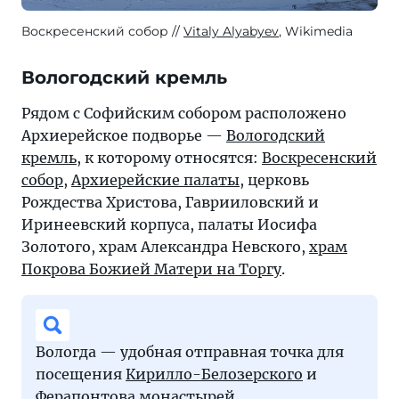
Воскресенский собор
Vitaly Alyabyev
, Wikimedia
Вологодский кремль
Рядом с Софийским собором расположено
Архиерейское подворье —
Вологодский
кремль
, к которому относятся:
Воскресенский
собор
,
Архиерейские палаты
, церковь
Рождества Христова, Гаврииловский и
Иринеевский корпуса, палаты Иосифа
Золотого, храм Александра Невского,
храм
Покрова Божией Матери на Торгу
.
Вологда — удобная отправная точка для
посещения
Кирилло-Белозерского
и
Ферапонтова
монастырей.