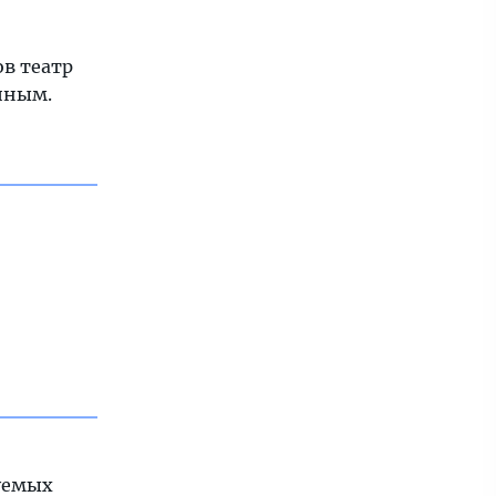
ов театр
иным.
дуемых