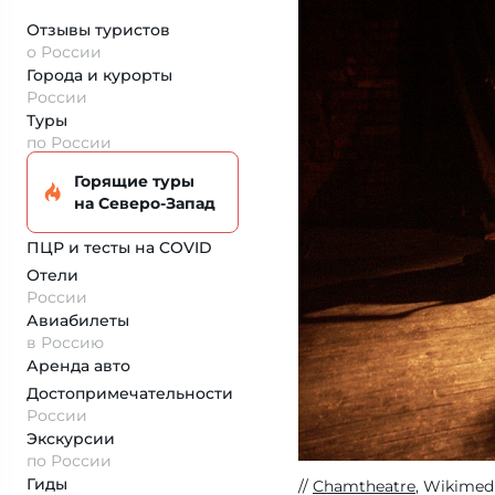
Отзывы туристов
о России
Города и курорты
России
Туры
по России
Горящие туры
на Северо-Запад
ПЦР и тесты на COVID
Отели
России
Авиабилеты
в Россию
Аренда авто
Достопримеча­тельности
России
Экскурсии
по России
Гиды
Chamtheatre
, Wikimed