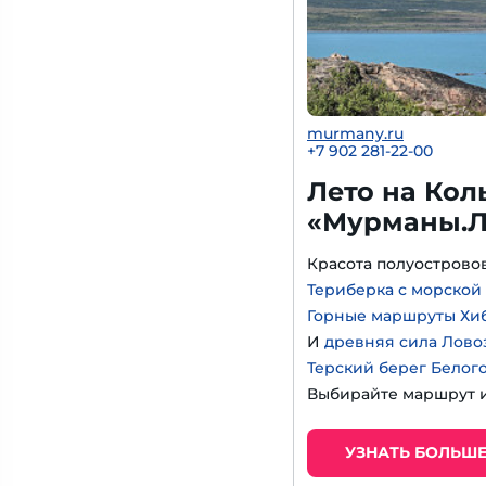
murmany.ru
+7 902 281-22-00
Лето на Кол
«Мурманы.Л
Красота полуострово
Териберка с морской
Горные маршруты Хи
И
древняя сила Лово
Терский берег Белог
Выбирайте маршрут и
УЗНАТЬ БОЛЬШ