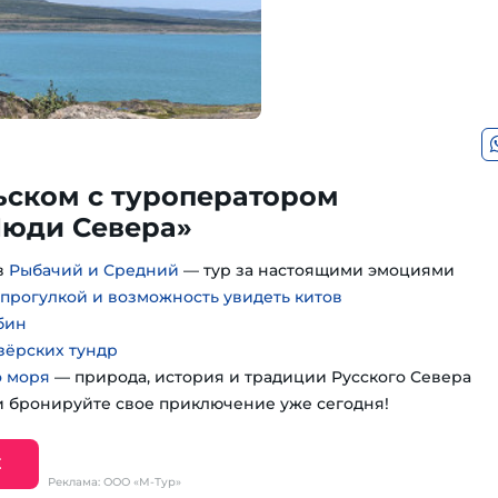
ьском с туроператором
юди Севера»
в
Рыбачий и Средний
— тур за настоящими эмоциями
 прогулкой и возможность увидеть китов
бин
зёрских тундр
о моря
— природа, история и традиции Русского Севера
 бронируйте свое приключение уже сегодня!
Е
Реклама: ООО «М-Тур»