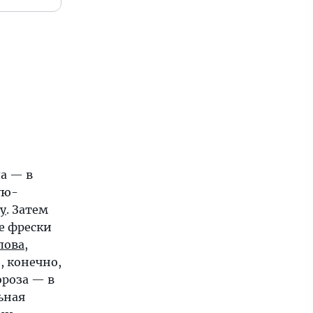
а — в
ую-
у
. Затем
е фрески
лова
,
И, конечно,
ороза — в
ьная