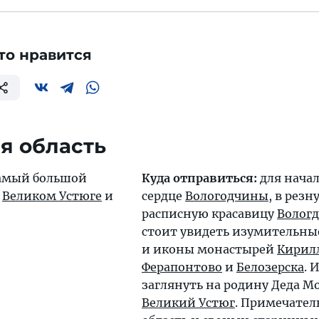
то нравится
я область
амый большой
Куда отправиться:
для начал
в
Великом Устюге
и
сердце
Вологодчины
, в резн
расписную красавицу
Вологд
стоит увидеть изумительны
и иконы монастырей
Кирил
Ферапонтово
и
Белозерска
. 
заглянуть на родину Деда М
Великий Устюг
. Примечател