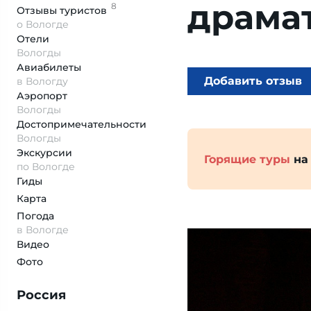
драма
8
Отзывы
туристов
о Вологде
Отели
Вологды
Авиабилеты
Добавить отзыв
в Вологду
Аэропорт
Вологды
Достопримеча­тельности
Вологды
Экскурсии
Горящие туры
на
по Вологде
Гиды
Карта
Погода
в Вологде
Видео
Фото
Россия