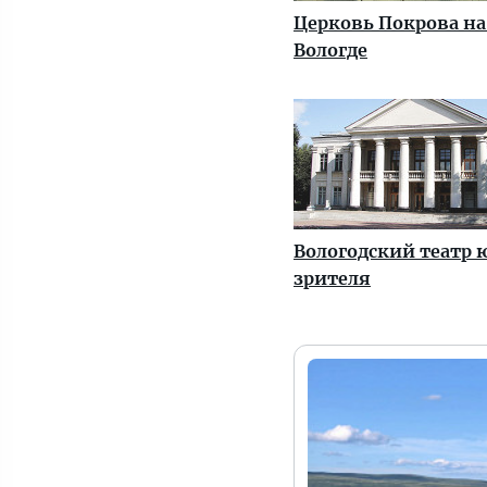
Церковь Покрова на
Вологде
Вологодский театр 
зрителя