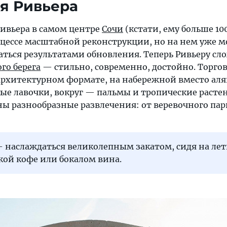
ая Ривьера
ивьера в самом центре
Сочи
(кстати, ему больше 100
оцессе масштабной реконструкции, но на нем уже 
аться результатами обновления. Теперь Ривьеру сл
го берега
— стильно, современно, достойно. Торго
архитектурном формате, на набережной вместо ал
ые лавочки, вокруг — пальмы и тропические растен
ны разнообразные развлечения: от веревочного пар
 наслаждаться великолепным закатом, сидя на ле
кой кофе или бокалом вина.