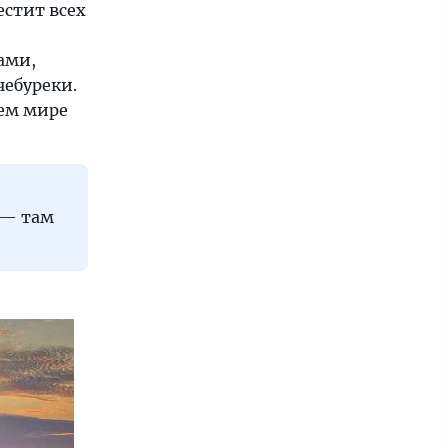
естит всех
ами,
чебуреки.
ем мире
 — там