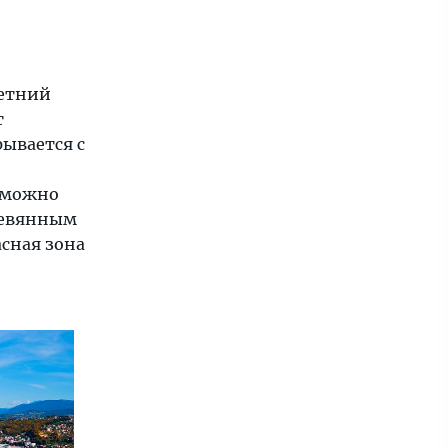
летний
т
рывается с
р можно
ревянным
асная зона