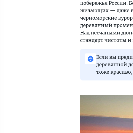
побережья России. Б
желающих — даже в п
черноморские курор
деревянный промена
Над песчаными дюна
стандарт чистоты и 
Если вы пред
деревянной до
тоже красиво,