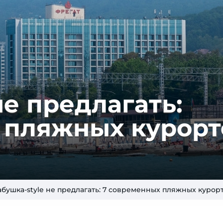
не предлагать:
 пляжных курорт
абушка-style не предлагать: 7 современных пляжных курор