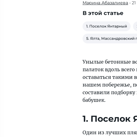
Марина Абазалиева
• 2
Составили
подборку
В этой статье
пляжей,
где
1. Поселок Янтарный
уже
5. Ялта, Массандровский
не
встретить
пережитков
Унылые бетонные во
времен
палаток вдоль всег
наших
оставаться такими в
бабушек
нашем побережье, п
составили подборку
бабушек.
1. Поселок
Один из лучших пл