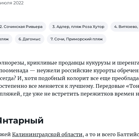
1 июля 2022
2. Сочинская Ривьера
3. Адлер, пляж Роза Хутор
4. Витязево
 пляж
6. Дагомыс
7. Сочи, Приморский пляж
лнорезы, крикливые продавцы кукурузы и шеренга
о пооменада — неужели российские курорты обрече
сегда? И, хотя подобный колорит все еще преоблада
остепенно все меняется к лучшему. Передовые «То
 пляжей, где уже не встретить пережитков времен
 Янтарный
яжей
Калининградской области
, а то и всего Балтий