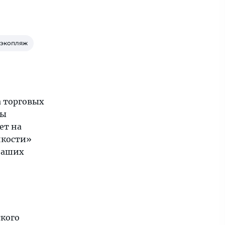
, экопляж
 торговых
ны
ет на
нкости»
 наших
ского