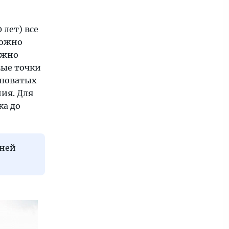
 лет) все
можно
ожно
вые точки
яповатых
ия. Для
ка до
тней