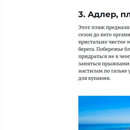
3. Адлер, п
Этот пляж предназн
сезон до него орга
кристально чистое м
берега. Побережье б
придраться не к че
заняться прыжками 
настилам по гальке 
для купания.