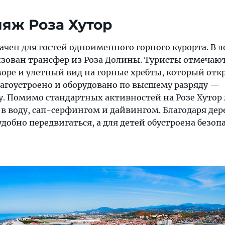
ляж Роза Хутор
ачен для гостей одноименного
горного курорта
. В 
низован трансфер из Роза Долины. Туристы отмечаю
оре и улетный вид на горные хребты, который отк
лагоустроено и оборудовано по высшему разряду —
му. Помимо стандартных активностей на Розе Хуто
в воду, сап-серфингом и дайвингом. Благодаря де
удобно передвигаться, а для детей обустроена безоп