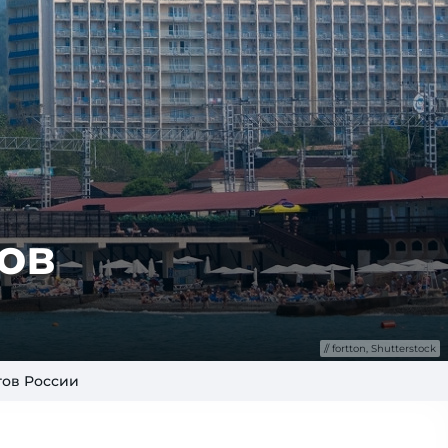
ов
fortton, Shutterstock
тов России