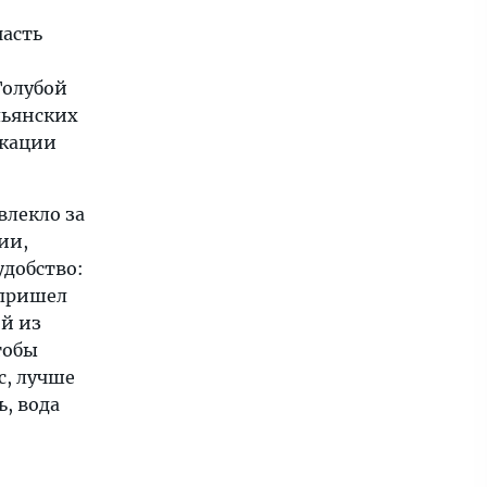
часть
Голубой
льянских
икации
влекло за
ии,
удобство:
 пришел
ой из
тобы
с, лучше
, вода