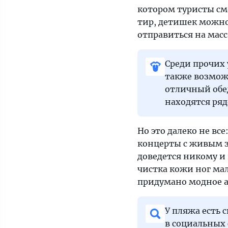
котором туристы смо
тир, детишек можно
отправиться на масс
Среди прочих
также возможн
отличный обе
находятся ряд
Но это далеко не вс
концерты с живым з
доведется никому и 
чистка кожи ног ма
придумано модное а
У пляжа есть 
в социальных 