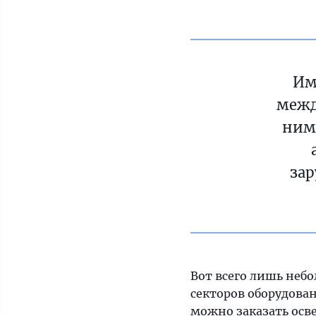
Им
межд
ним 
за
Вот всего лишь небо
секторов оборудова
можно заказать осв