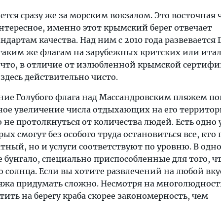
ется сразу же за морским вокзалом. Это восточная 
интересное, именно этот крымский берег отвечает
артам качества. Над ним с 2010 года развевается 
таким же флагам на зарубежных критских или ита
, что, в отличие от излюбленной крымской сертиф
здесь действительно чисто.
ение Голубого флага над Массандровским пляжем по
ное увеличение числа отдыхающих на его территор
 не протолкнуться от количества людей. Есть одно 
орых смогут без особого труда остановиться все, кто
атный, но и услуги соответствуют по уровню. В одн
 бунгало, специально приспособленные для того, ч
 солнца. Если вы хотите развлечений на любой вку
яжа придумать сложно. Несмотря на многолюдность
етить на берегу краба скорее закономерность, чем