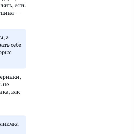
лять, есть
 спина —
ы, а
ать себе
торые
черинки,
ь не
нка, как
раничка