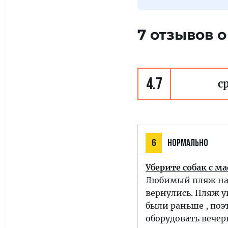
7 отзывов 
4.7
с
6
НОРМАЛЬНО
Уберите собак с м
Любимый пляж наше
вернулись. Пляж 
были раньше , поэ
оборудовать вече