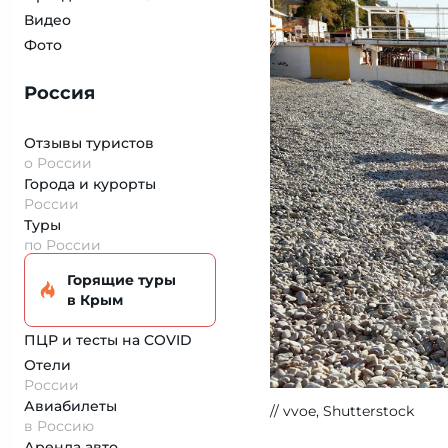
Видео
Фото
Россия
Отзывы туристов
о России
Города и курорты
России
Туры
по России
Горящие туры
в Крым
ПЦР и тесты на COVID
Отели
России
Авиабилеты
vvoe, Shutterstock
в Россию
Аренда авто