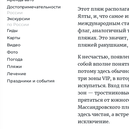
Достопримеча­тельности
Этот пляж располага
России
Ялты, и, что самое 
Экскурсии
международным станд
по России
флаг, аналогичный 
Гиды
пляжах. Это значит
Карты
пляжей ракушками, 
Видео
Фото
К несчастью, появл
Погода
собой вполне понят
Пляжи
потому здесь обычно
Лечение
три зоны VIP, в кот
Праздники и события
искупаться. Вход пл
зон — тростниковые
прятаться от южного
Массандровского пл
здесь чистая, а встр
исключение.