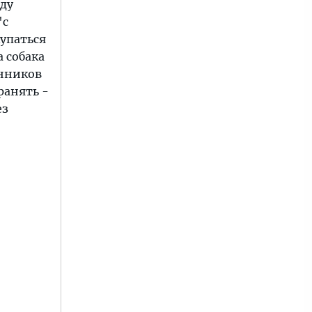
оду
"с
упаться
а собака
анников
ранять -
ез