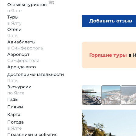
163
Отзывы
туристов
о Ялте
Туры
Добавить отзыв
в Ялту
Отели
Ялты
Авиабилеты
в Симферополь
Аэропорт
Горящие туры
в 
Симферополя
Аренда авто
Достопримеча­тельности
Ялты
Экскурсии
по Ялте
Гиды
Пляжи
Карта
Погода
в Ялте
Праздники и события