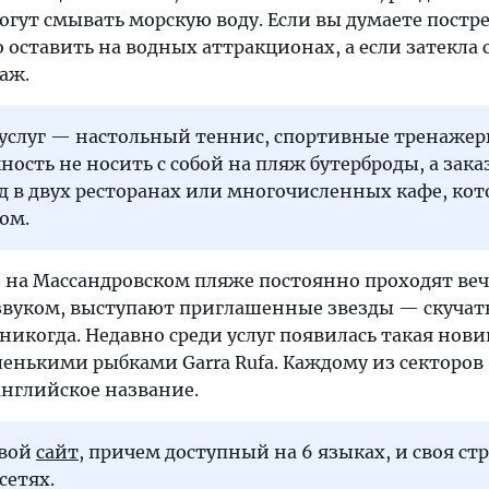
гут смывать морскую воду. Если вы думаете постре
 оставить на водных аттракционах, а если затекла
аж.
 услуг — настольный теннис, спортивные тренажер
ость не носить с собой на пляж бутерброды, а заказ
д в двух ресторанах или многочисленных кафе, ко
ом.
е: на Массандровском пляже постоянно проходят ве
вуком, выступают приглашенные звезды — скучат
никогда. Недавно среди услуг появилась такая нови
ленькими рыбками Garra Rufа. Каждому из секторов
нглийское название.
свой
сайт
, причем доступный на 6 языках, и своя ст
сетях.