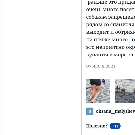
,раньше это прида
очень много посет
собакам запрещено
рядом со спаниэлям
выходит и обтряхи
на пляже много , 
это неприятно окр
купания в море за
07 июля 2023
oksana_malyshev
o
Полезно?
11