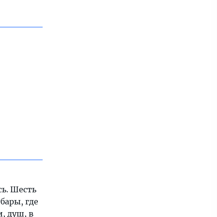
сь. Шесть
бары, где
, душ, в