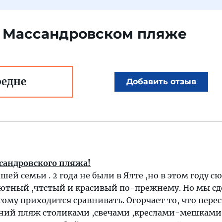
о Массандровском пляже
редне
Добавить отзыв
асандровского пляжа!
й семьи . 2 года не были в Ялте ,но в этом году с
уютный ,чтстый и красивый по-прежнему. Но мы сд
тому приходится сравнивать. Огорчает то, что пере
рний пляж столиками ,свечами ,креслами-мешками 