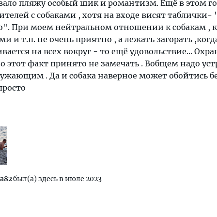
вало пляжу особый шик и романтизм. Ещё в этом г
ителей с собаками , хотя на входе висят таблички- 
". При моем нейтральном отношении к собакам , к
и и т.п. не очень приятно , а лежать загорать ,когд
вается на всех вокруг - то ещё удовольствие... Охр
но этот факт принято не замечать . Вобщем надо уст
ужающим . Да и собака наверное может обойтись б
просто
a82
был(а) здесь в июле 2023