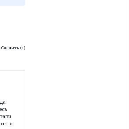
Следить
(1)
юда
есь
стали
и т.п.