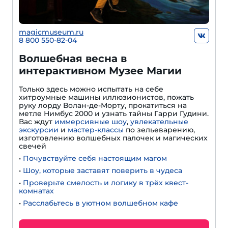
magicmuseum.ru
8 800 550-82-04
Волшебная весна в
интерактивном Музее Магии
Только здесь можно испытать на себе
хитроумные машины иллюзионистов, пожать
руку лорду Волан-де-Морту, прокатиться на
метле Нимбус 2000 и узнать тайны Гарри Гудини.
Вас ждут
иммерсивные шоу
,
увлекательные
экскурсии
и
мастер-классы
по зельеварению,
изготовлению волшебных палочек и магических
свечей
•
Почувствуйте себя настоящим магом
•
Шоу, которые заставят поверить в чудеса
•
Проверьте смелость и логику в трёх квест-
комнатах
•
Расслабьтесь в уютном волшебном кафе