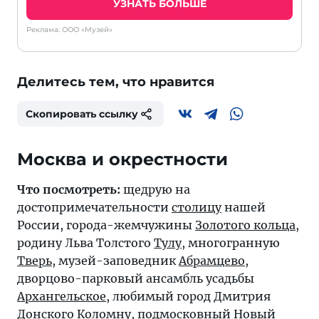
УЗНАТЬ БОЛЬШЕ
Реклама: ООО «Музей»
Делитесь тем, что нравится
Скопировать ссылку
Москва и окрестности
Что посмотреть:
щедрую на
достопримечательности
столицу
нашей
России, города-жемчужины
Золотого кольца
,
родину Льва Толстого
Тулу
, многогранную
Тверь
, музей-заповедник
Абрамцево
,
дворцово-парковый ансамбль усадьбы
Архангельское
, любимый город Дмитрия
Донского
Коломну
, подмосковный
Новый