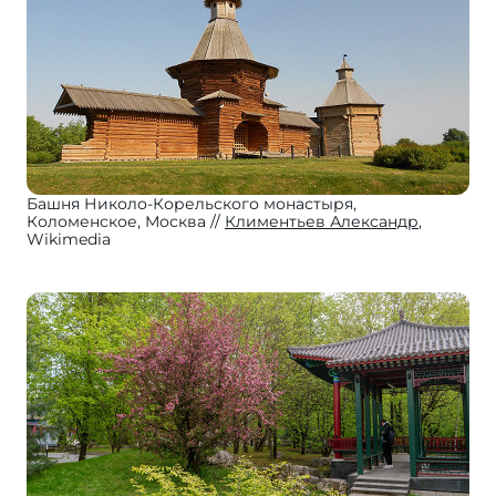
Башня Николо-Корельского монастыря,
Коломенское, Москва
Климентьев Александр
,
Wikimedia