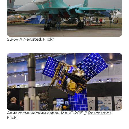
Su-34
Newsted
, Flickr
Авиакосмический салон МАКС-2015
Roscosmos
,
Flickr