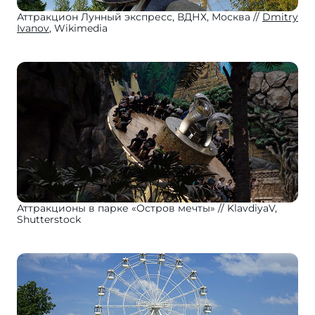
Аттракцион Лунный экспресс, ВДНХ, Москва
Dmitry
Ivanov
, Wikimedia
Аттракционы в парке «Остров мечты»
KlavdiyaV,
Shutterstock