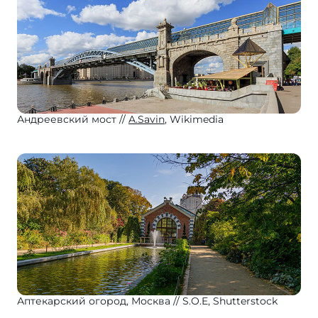
Андреевский мост
A.Savin
, Wikimedia
Аптекарский огород, Москва
S.O.E, Shutterstock