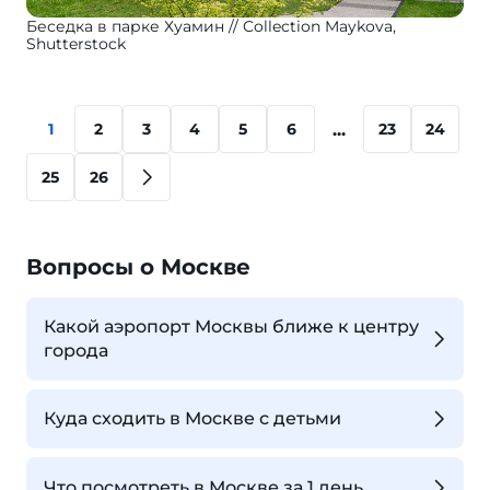
Беседка в парке Хуамин
Collection Maykova,
Shutterstock
...
1
2
3
4
5
6
23
24
25
26
Вопросы о Москве
Какой аэропорт Москвы ближе к центру
города
Куда сходить в Москве с детьми
Что посмотреть в Москве за 1 день