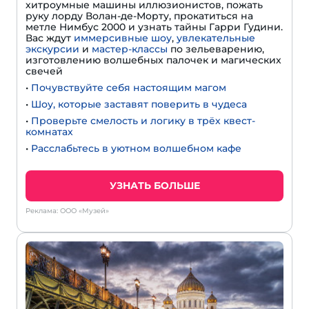
хитроумные машины иллюзионистов, пожать
руку лорду Волан-де-Морту, прокатиться на
метле Нимбус 2000 и узнать тайны Гарри Гудини.
Вас ждут
иммерсивные шоу
,
увлекательные
экскурсии
и
мастер-классы
по зельеварению,
изготовлению волшебных палочек и магических
свечей
•
Почувствуйте себя настоящим магом
•
Шоу, которые заставят поверить в чудеса
•
Проверьте смелость и логику в трёх квест-
комнатах
•
Расслабьтесь в уютном волшебном кафе
УЗНАТЬ БОЛЬШЕ
Реклама: ООО «Музей»