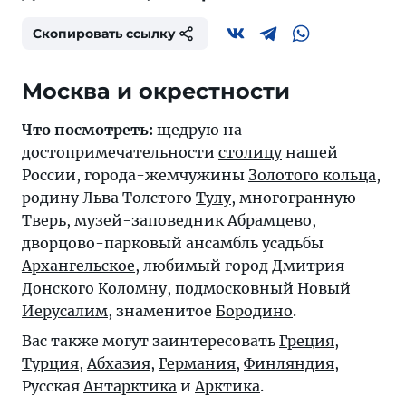
Скопировать ссылку
Москва и окрестности
Что посмотреть:
щедрую на
достопримечательности
столицу
нашей
России, города-жемчужины
Золотого кольца
,
родину Льва Толстого
Тулу
, многогранную
Тверь
, музей-заповедник
Абрамцево
,
дворцово-парковый ансамбль усадьбы
Архангельское
, любимый город Дмитрия
Донского
Коломну
, подмосковный
Новый
Иерусалим
, знаменитое
Бородино
.
Вас также могут заинтересовать
Греция
,
Турция
,
Абхазия
,
Германия
,
Финляндия
,
Русская
Антарктика
и
Арктика
.