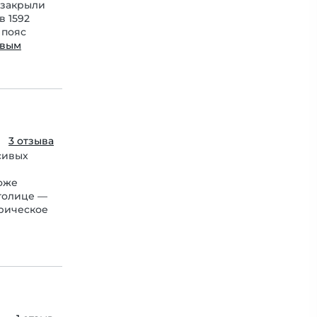
 закрыли
в 1592
 пояс
овым
3 отзыва
сивых
тоже
столице —
рическое