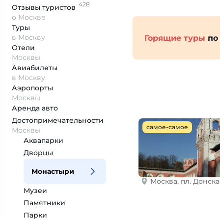
428
Отзывы
туристов
о Москве
Туры
в Москву
Горящие туры
по
Отели
Москвы
Авиабилеты
в Москву
Аэропорты
Москвы
Аренда авто
Достопримеча­тельности
самое-самое
Москвы
Аквапарки
Дворцы
Монастыри
Москва, пл. Донская
Музеи
Памятники
Парки