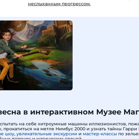
неслыханным прогрессом.
есна в интерактивном Музее Ма
испытать на себе хитроумные машины иллюзионистов, пожа
, прокатиться на метле Нимбус 2000 и узнать тайны Гарри 
е шоу
,
увлекательные экскурсии
и
мастер-классы
по зелье
ных палочек и магических свечей