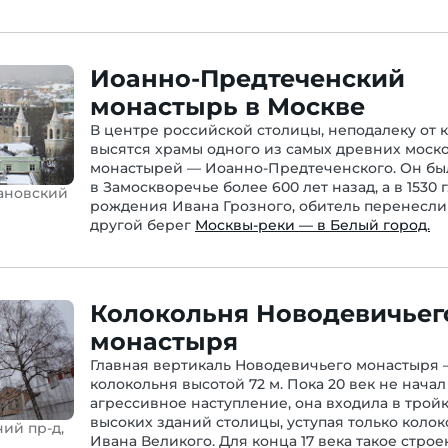
Иоанно-Предтеченский
монастырь в Москве
В центре российской столицы, неподалеку от 
высятся храмы одного из самых древних моск
монастырей — Иоанно-Предтеченского. Он бы
в Замоскворечье более 600 лет назад, а в 1530 г
ановский
рождения Ивана Грозного, обитель перенесли
другой берег
Москвы-реки — в Белый город.
Колокольня Новодевичьег
монастыря
Главная вертикаль Новодевичьего монастыря 
колокольня высотой 72 м. Пока 20 век не начал
агрессивное наступление, она входила в трой
высоких зданий столицы, уступая только коло
ий пр-д,
Ивана Великого. Для конца 17 века такое стро