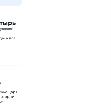
стырь
мужской
десь для
м
е
ржке царя
ритории
х-