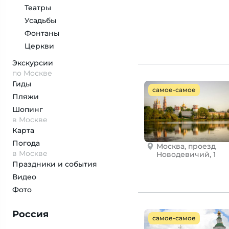
Театры
Усадьбы
Фонтаны
Церкви
Экскурсии
по Москве
Гиды
самое-самое
Пляжи
Шопинг
в Москве
Карта
Погода
Москва, проезд
в Москве
Новодевичий, 1
Праздники и события
Видео
Фото
Россия
самое-самое