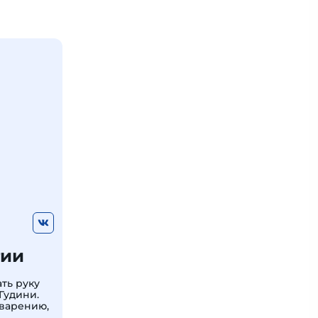
гии
ть руку
Гудини.
варению,