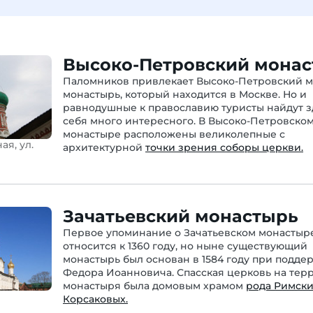
Высоко-Петровский мона
Паломников привлекает Высоко-Петровский 
монастырь, который находится в Москве. Но и
равнодушные к православию туристы найдут з
себя много интересного. В Высоко-Петровско
монастыре расположены великолепные с
ая, ул.
архитектурной
точки зрения соборы церкви.
Зачатьевский монастырь
Первое упоминание о Зачатьевском монастыр
относится к 1360 году, но ныне существующий
монастырь был основан в 1584 году при подде
Федора Иоанновича. Спасская церковь на тер
монастыря была домовым храмом
рода Римски
Корсаковых.