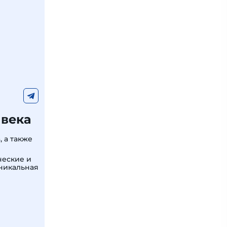
 века
 а также
ческие и
уникальная