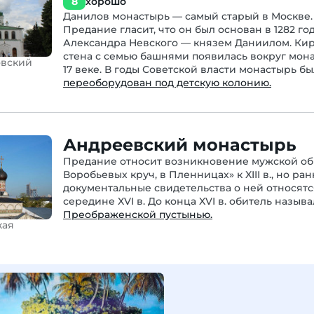
8
хорошо
Данилов монастырь — самый старый в Москве.
Предание гласит, что он был основан в 1282 го
Александра Невского — князем Даниилом. Ки
стена с семью башнями появилась вокруг мон
овский
17 веке. В годы Советской власти монастырь б
переоборудован под детскую колонию.
Андреевский монастырь
Предание относит возникновение мужской об
Воробьевых круч, в Пленницах» к XIII в., но ра
документальные свидетельства о ней относятс
середине XVI в. До конца XVI в. обитель называ
Преображенской пустынью.
кая