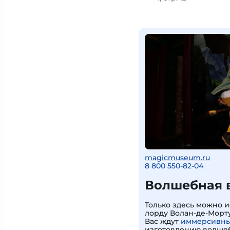
magicmuseum.ru
8 800 550-82-04
Волшебная в
Только здесь можно 
лорду Волан-де-Морту
Вас ждут
иммерсивны
изготовлению волшеб