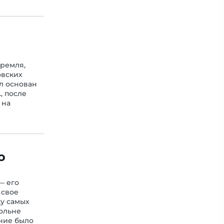
кремля,
овских
л основан
., после
 на
о
— его
 свое
ку самых
кольне
ение было