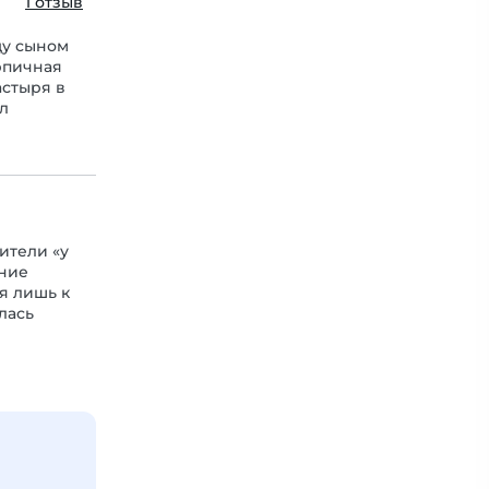
1 отзыв
ду сыном
рпичная
астыря в
ыл
ители «у
нние
я лишь к
лась