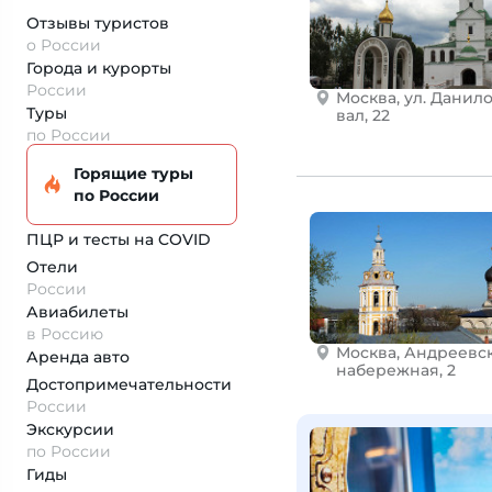
Отзывы туристов
о России
Города и курорты
России
Москва, ул. Данил
Туры
вал, 22
по России
Горящие туры
по России
ПЦР и тесты на COVID
Отели
России
Авиабилеты
в Россию
Москва, Андреевс
Аренда авто
набережная, 2
Достопримеча­тельности
России
Экскурсии
по России
Гиды