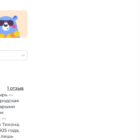
1 отзыв
тырь —
ородская
тарыми
им
я —
 Тихона,
25 года,
ы лишь