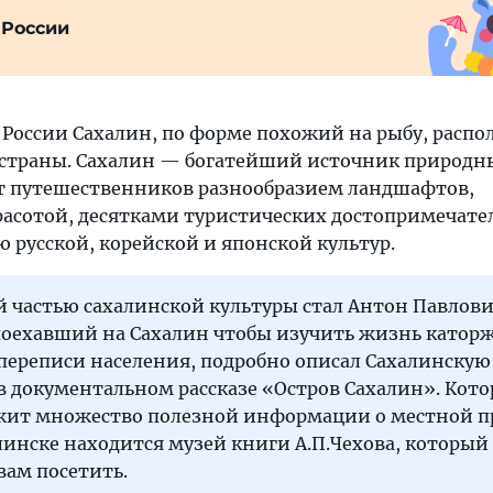
 России
России Сахалин, по форме похожий на рыбу, распол
страны. Сахалин — богатейший источник природн
ет путешественников разнообразием ландшафтов,
асотой, десятками туристических достопримечате
 русской, корейской и японской культур.
 частью сахалинской культуры стал Антон Павлови
поехавший на Сахалин чтобы изучить жизнь катор
 переписи населения, подробно описал Сахалинску
 в документальном рассказе «Остров Сахалин». Кот
ржит множество полезной информации о местной п
инске находится музей книги А.П.Чехова, который
вам посетить.