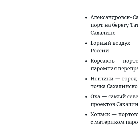
Александровск-С
порт на берегу Та
Сахалине
Горный воздух
— 
России
Корсаков — порто
паромная перепр
Ноглики — город 
точка Сахалинск
Оха — самый севе
проектов Сахали
Холмск — портовы
с материком пар