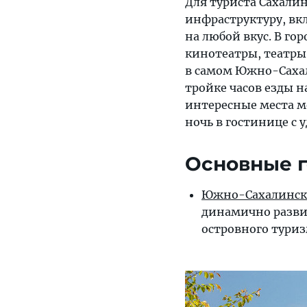
Для туриста Сахали
инфраструктуру, в
на любой вкус. В го
кинотеатры, театры
в самом Южно-Сахал
тройке часов езды н
интересные места м
ночь в гостинице с 
Основные г
Южно-Сахалинск
динамично разви
островного тури