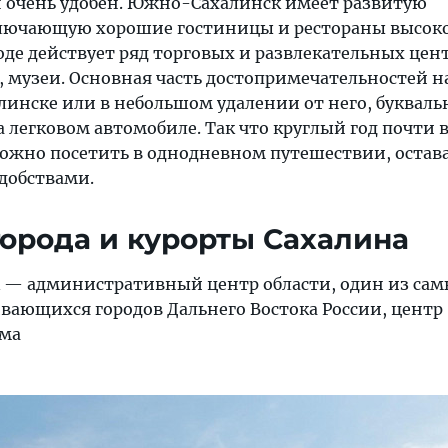
н очень удобен. Южно-Сахалинск имеет развитую
ключающую хорошие гостиницы и рестораны высоко
роде действует ряд торговых и развлекательных цен
, музеи. Основная часть достопримечательностей н
инске или в небольшом удалении от него, буквальн
а легковом автомобиле. Так что круглый год почти 
ожно посетить в однодневном путешествии, остава
удобствами.
орода и курорты Сахалина
— административный центр области, один из са
вающихся городов Дальнего Востока России, центр
зма