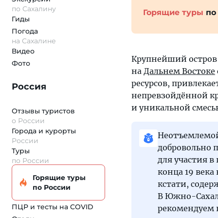
по Сахалину
Горящие туры
по
Гиды
Погода
на Сахалине
Видео
Крупнейший остров 
Фото
на
Дальнем Востоке
ресурсов, привлека
Россия
непревзойдённой кр
и уникальной смесью
Отзывы туристов
о России
Города и курорты
Неотъемлемой
России
добровольно 
Туры
для участия в
по России
конца 19 века
Горящие туры
кстати, соде
по России
В Южно-Сахал
ПЦР и тесты на COVID
рекомендуем 