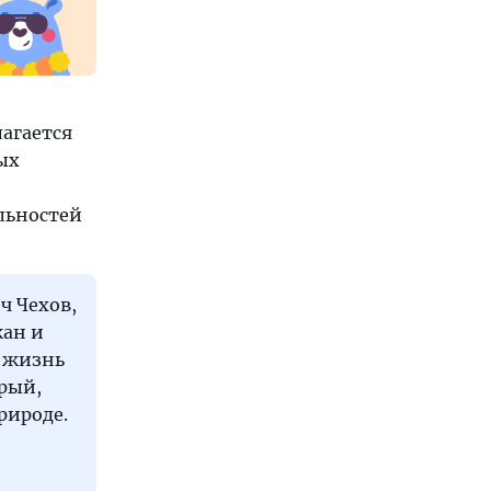
агается
ых
льностей
ч Чехов,
жан и
ю жизнь
орый,
рироде.