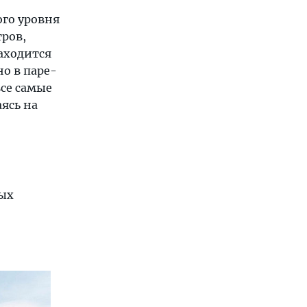
го уровня
тров,
аходится
о в паре-
все самые
ясь на
мых