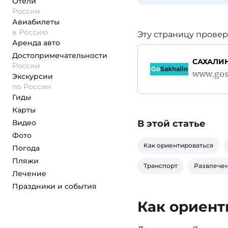
Отели
России
Авиабилеты
в Россию
Эту страницу провер
Аренда авто
Достопримеча­тельности
САХАЛИ
России
www.gos
Экскурсии
по России
Гиды
Карты
Видео
В этой статье
Фото
Как ориентироваться
Погода
Пляжи
Транспорт
Развлечен
Лечение
Праздники и события
Как ориент