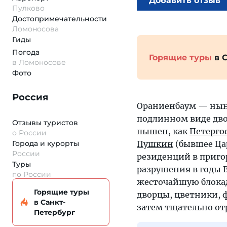
Добавить отзыв
Пулково
Достопримеча­тельности
Ломоносова
Гиды
Погода
Горящие туры
в 
в Ломоносове
Фото
Россия
Ораниенбаум — нын
подлинном виде двор
Отзывы туристов
пышен, как
Петерго
о России
Города и курорты
Пушкин
(бывшее Цар
России
резиденций в приго
Туры
разрушения в годы 
по России
жесточайшую блокаду
Горящие туры
дворцы, цветники, 
в Санкт-
затем тщательно от
Петербург