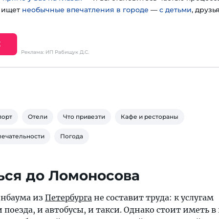
о ищет
необычные впечатления в городе
—
с детьми
, друзь
Е
Реклама: ИП Рабищук Д.С.
порт
Отели
Что привезти
Кафе и рестораны
мечательности
Погода
ься до Ломоносова
енбаума из
Петербурга
не составит труда: к услугам
поезда, и автобусы, и такси. Однако стоит иметь в 