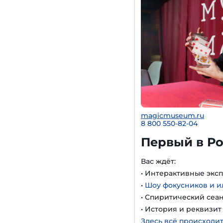
magicmuseum.ru
8 800 550-82-04
Первый в Ро
Вас ждёт:
• Интерактивные экс
•
Шоу фокусников и 
• Спиритический сеа
• История и реквизи
Здесь всё происходит