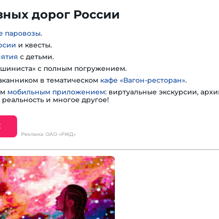
зных дорог России
е паровозы
.
рсии
и квесты.
нятия
с детьми.
шиниста» с полным погружением.
таканником в тематическом
кафе «Вагон-ресторан»
.
им
мобильным приложением
: виртуальные экскурсии, арх
 реальность и многое другое!
Е
Реклама: ОАО «РЖД»