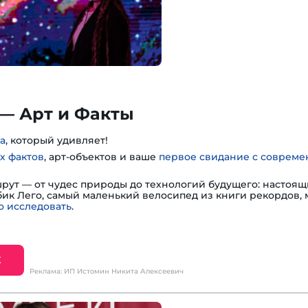
— Арт и Факты
а
, который удивляет!
х фактов
, арт-объектов и ваше
первое свидание с соврем
шрут — от чудес природы до технологий будущего: настоя
убик Лего, самый маленький велосипед из книги рекордов,
 исследовать
.
Е
Реклама: ИП Истомин Никита Алексеевич