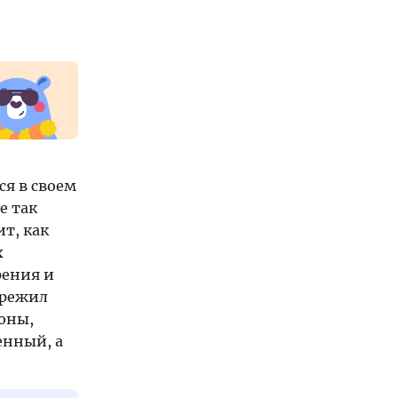
я в своем
е так
ит, как
х
рения и
ережил
ьоны,
енный, а