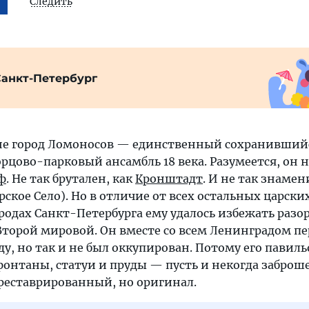
Следить
Санкт-Петербург
е город Ломоносов — единственный сохранившийс
цово-парковый ансамбль 18 века. Разумеется, он н
ф
. Не так брутален, как
Кронштадт
. И не так знамен
ское Село). Но в отличие от всех остальных царски
родах Санкт-Петербурга ему удалось избежать разо
Второй мировой. Он вместе со всем Ленинградом п
, но так и не был оккупирован. Потому его павил
фонтаны, статуи и пруды — пусть и некогда заброш
реставрированный, но оригинал.