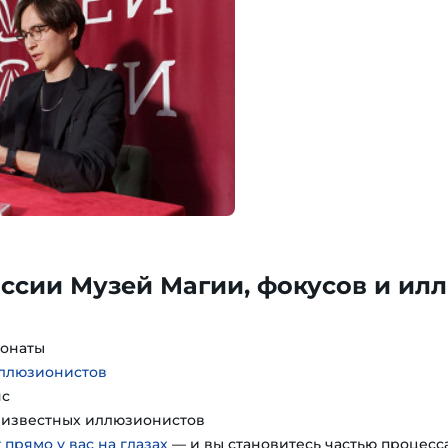
ссии Музей Магии, фокусов и ил
понаты
иллюзионистов
нс
т известных иллюзионистов
 прямо у вас на глазах
— и вы становитесь частью процесс