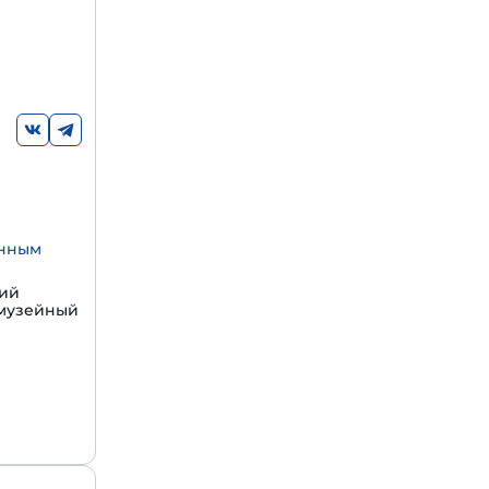
енным
щий
 музейный