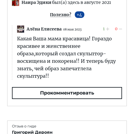
Наира Эдики
был(а) здесь в августе 2021
Полезно?
4
1
0
Алёна Елисеева
08 мая 2023
Какая Ваша мама красавица! Гораздо
красивее и женственнее
образа,который создал скульптор-
восхищена и покорена!! И теперь буду
знать, чей образ запечатлела
скульптура!!
Прокомментировать
Отзыв о гиде
Григорий Дероян