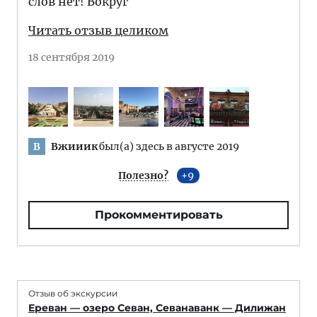
слов нет! Вокруг
Читать отзыв целиком
18 сентября 2019
Вжииик
был(а) здесь в августе 2019
В
Полезно?
9
Прокомментировать
Отзыв об экскурсии
Ереван — озеро Севан, Севанаванк — Дилижан