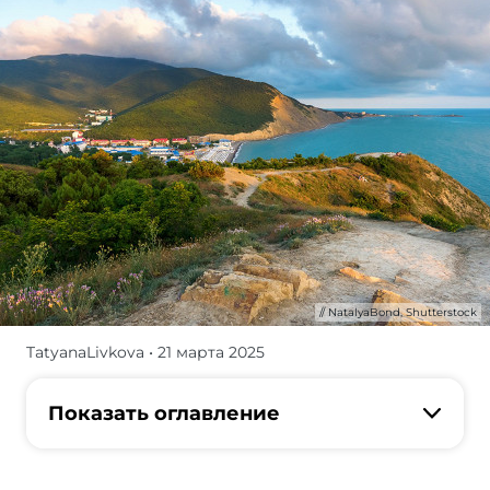
NatalyaBond, Shutterstock
TatyanaLivkova
• 21 марта 2025
Лучшие
песчаные
и
Показать оглавление
галечные
пляжи,