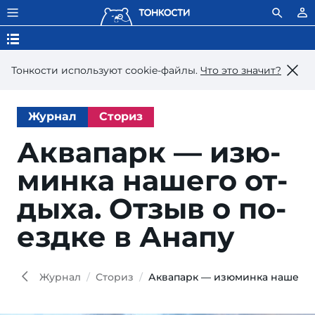
Тонкости используют сookie-файлы.
Что это значит?
Журнал
Сториз
Аквапарк — изю­
мин­ка на­ше­го от­
ды­ха. От­зыв о по­
езд­ке в Анапу
Nat
Shutt
Журнал
Сториз
Аквапарк — изюминка нашего о