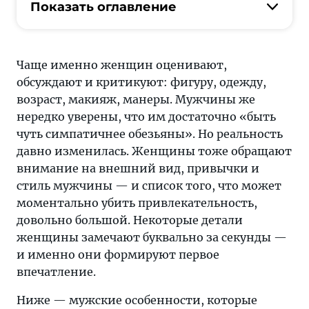
привычки
Показать оглавление
и
особенности
внешнего
Чаще именно женщин оценивают,
вида
обсуждают и критикуют: фигуру, одежду,
чаще
возраст, макияж, манеры. Мужчины же
всего
нередко уверены, что им достаточно «быть
раздражают
чуть симпатичнее обезьяны». Но реальность
женщин?
давно изменилась. Женщины тоже обращают
Рассказываем,
внимание на внешний вид, привычки и
каких
стиль мужчины — и список того, что может
мужчин
моментально убить привлекательность,
женщины
довольно большой. Некоторые детали
считают
женщины замечают буквально за секунды —
непривлекательными
и именно они формируют первое
впечатление.
Ниже — мужские особенности, которые