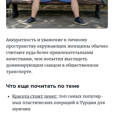
Аккуратность и уважение к личному
пространству окружающих женщины обычно
считают куда более привлекательными
качествами, чем попытки выглядеть
доминирующим самцом в общественном
транспорте.
Что еще почитать по теме
Красота стоит де­нег:
топ са­мых по­пу­ляр­
ных плас­ти­чес­ких опе­ра­ций в Тур­ции для
мужчин