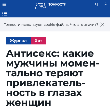
Тонкости используют сookie-файлы.
Что это значит?
Журнал
Хот
Антисекс: какие
муж­чи­ны мо­мен­
таль­но те­ря­ют
прив­ле­ка­тель­
ность в гла­зах
женщин