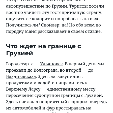
из
автопутешествие по Грузии. Туристы хотели
России
воочию увидеть эту гостеприимную страну,
ощутить ее колорит и попробовать на вкус.
Получилось ли? Спойлер: да! Но обо всем по
порядку Майя рассказывает в своем отзыве.
Что ждет на границе с
Грузией
Город старта —
Ульяновск
. В первый день мы
проехали до
Волгограда
, во второй — до
Владикавказа
. Здесь же закупились
продуктами и водой и направились к
Верхнему Ларсу — единственному месту
пересечения сухопутной границы с
Грузией
.
Здесь нас ждал неприятный сюрприз: очередь
из автомобилей и фур простиралась на