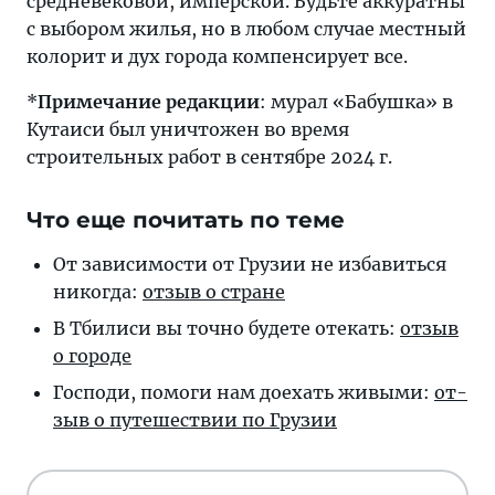
средневековой, имперской. Будьте аккуратны
с выбором жилья, но в любом случае местный
колорит и дух города компенсирует все.
*
Примечание редакции
: мурал «Бабушка» в
Кутаиси был уничтожен во время
строительных работ в сентябре 2024 г.
Что еще почитать по теме
От зависимос­ти от Гру­зии не из­ба­вить­ся
ни­ко­гда:
от­зыв о стране
В Тбилиси вы точ­но бу­де­те оте­кать:
от­зыв
о городе
Господи, помоги нам до­е­хать жи­вы­ми:
от­
зыв о пу­те­шест­вии по Грузии