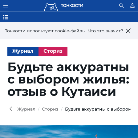
Тонкости используют сookie-файлы.
Что это значит?
Журнал
Сториз
Будьте аккуратны
с вы­бо­ром жилья:
от­зыв о Кутаиси
Col
Shutt
Журнал
Сториз
Будьте аккуратны с выбором жи