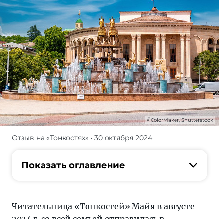
ColorMaker, Shutterstock
Отзыв на «Тонкостях»
• 30 октября 2024
Отзыв
о
поездке
Показать оглавление
в
Кутаиси
на
Читательница «Тонкостей» Майя в августе
машине
2024 г. со всей семьей отправилась в