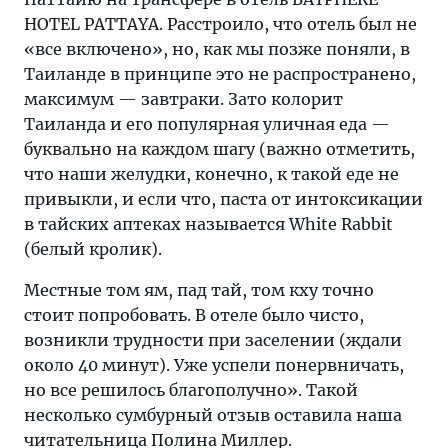
чистый
HOTEL PATTAYA. Расстроило, что отель был не
пляж
«все включено», но, как мы позже поняли, в
—
Таиланде в принципе это не распространено,
«Танцующей
максимум — завтраки. Зато колорит
девушки»
Таиланда и его популярная уличная еда —
буквально на каждом шагу (важно отметить,
что наши желудки, конечно, к такой еде не
привыкли, и если что, паста от интоксикации
в тайских аптеках называется White Rabbit
(белый кролик).
Местные том ям, пад тай, том кху точно
стоит попробовать. В отеле было чисто,
возникли трудности при заселении (ждали
около 40 минут). Уже успели понервничать,
но все решилось благополучно». Такой
несколько сумбурный отзыв оставила наша
читательница Полина Миллер.