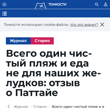
Тонкости используют сookie-файлы.
Что это значит?
Журнал
Сториз
Всего один чис­
тый пляж и еда
не для на­ших же­
луд­ков: от­зыв
о Паттайе
Elia
Shutt
Журнал
Сториз
Всего один чистый пляж и еда 