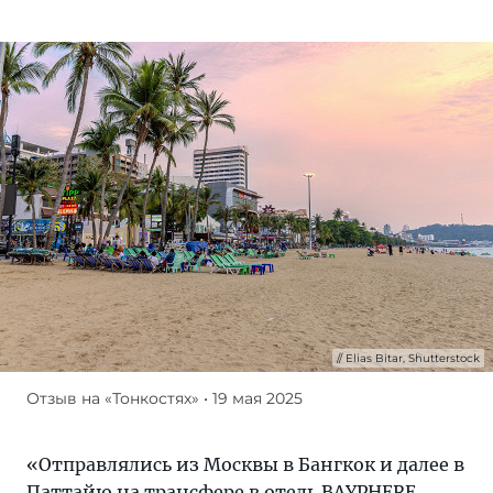
Elias Bitar, Shutterstock
Отзыв на «Тонкостях»
• 19 мая 2025
В
Паттайе
только
«Отправлялись из Москвы в Бангкок и далее в
один
Паттайю на трансфере в отель BAYPHERE