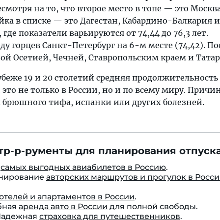
смотря на то, что второе место в топе — это Москва
йка в списке — это Дагестан, Кабардино-Балкария и
где показатели варьируются от 74,44 до 76,3 лет.
ду горцев Санкт-Петербург на 6-м месте (74,42). П
ой Осетией, Чечней, Ставропольским краем и Тата
рубеже 19 и 20 столетий средняя продолжительност
и это не только в России, но и по всему миру. Причи
 брюшного тифа, испанки или других болезней.
тр-р-рументы для планирования отпуска
к
самых выгодных авиабилетов в Россию
.
онирование
авторских маршрутов и прогулок в Росс
отелей и апартаментов в России
.
бная
аренда авто в России
для полной свободы.
 Надежная
страховка для путешественников
.