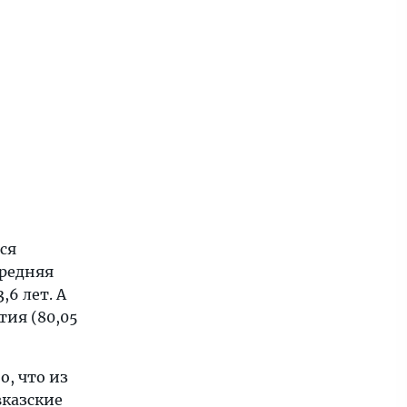
ся
средняя
6 лет. А
ия (80,05
о, что из
вказские