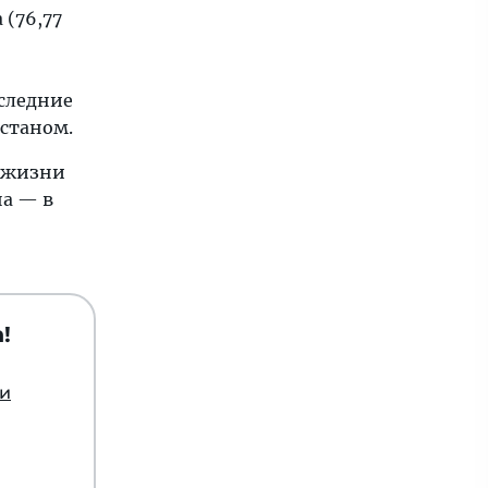
 (76,77
оследние
рстаном.
ь жизни
на — в
!
ии