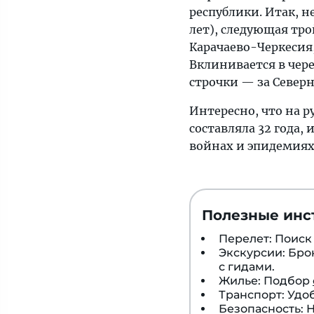
республики. Итак, не
поднялась
лет), следующая тро
до
Карачаево-Черкесия, 
показателя
Вклинивается в чере
в
строчки — за Северн
73,6
лет
Интересно, что на 
составляла 32 года, 
войнах и эпидемиях
Полезные инс
Перелет: Поис
Экскурсии: Бр
с гидами.
Жилье: Подбор
Транспорт: Удо
Безопасность: