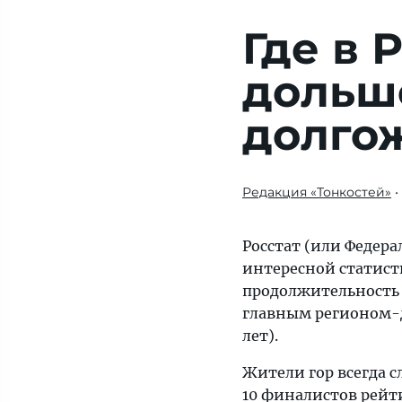
Где в 
дольше
долго
Редакция «Тонкостей»
•
Если
верить
данным,
Росстат (или Федера
то
интересной статисти
средняя
продолжительность ж
продолжительность
главным регионом-д
жизни
лет).
в
Жители гор всегда с
нашей
10 финалистов рейт
стране