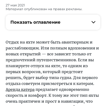
27 мая 2021
Рассказ
Материал опубликован на правах рекламы.
об
особенностях
Показать оглавление
туризма
и
отдыха.
Полезная
Отдых на яхте может быть авантюрным и
информация
расслабляющим. Или полным вдохновения и
для
новых открытий — все зависит только от
путешественника.
предпочтений путешественников. Если вы
планируете отпуск на яхте, то одним из
первых вопросов, который предстоит
решить, будет выбор типа судна. Для первого
отдыха советуем присмотреться к катерам.
Аренда катера
предлагает одновременно
скорость и комфорт. К тому же этот тип яхты
очень практичен и прост в навигации, что