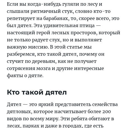
лесном
Если вы когда-нибудь гуляли по лесу и
барабанщике
слышали ритмичный стук, словно кто-то
с
репетирует на барабанах, то, скорее всего, это
уникальными
был дятел. Эта удивительная птица —
суперспособностями:
настоящий герой лесных просторов, который
как
не только радует слух, но и выполняет
он
важную миссию. В этой статье мы
кормится,
разберемся, кто такой дятел, почему он
защищает
стучит по деревьям, как не получает
территорию,
сотрясения мозга и другие интересные
строит
факты о дятле.
гнезда
и
Кто такой дятел
помогает
экосистеме
Дятел — это яркий представитель семейства
леса.
дятловых, которое насчитывает более 200
видов по всему миру. Эти ребята обитают в
лесах, парках и даже в городах, где есть