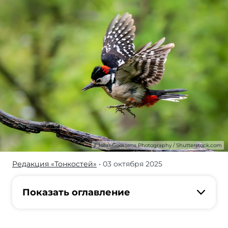
John Goossens Photography / Shutterstock.com
Редакция «Тонкостей»
• 03 октября 2025
Узнайте
все
о
Показать оглавление
дятле
—