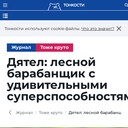
Тонкости используют сookie-файлы.
Что это значит?
Журнал
Тоже круто
Дятел: лесной
барабанщик с
удивительными
суперспособностя
Joh
Photo
Shut
Журнал
Тоже круто
Дятел: лесной барабанщик