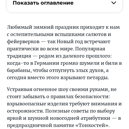
требуют
Показать оглавление
внимания
и
осторожности.
Любимый зимний праздник приходит к нам
Полезные
с ослепительными вспышками салютов и
советы
фейерверков — так Новый год встречают
по
практически во всем мире. Популярная
выбору
традиция — родом из далекого прошлого:
яркой
когда-то в Германии громко шумели и били в
и
барабаны, чтобы отпугнуть злых духов, а
шумной
сегодня вместо этого взрывают петарды.
новогодней
атрибутики —
Устраивая огненное шоу своими руками, не
в
стоит забывать о правилах безопасности:
предпраздничной
взрывоопасные изделия требуют внимания и
памятке
осторожности. Полезные советы по выбору
«Тонкостей»
яркой и шумной новогодней атрибутики — в
предпраздничной памятке «Тонкостей».