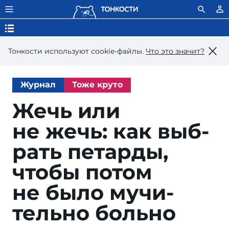
Тонкости используют сookie-файлы.
Что это значит?
Журнал
Тоже круто
Жечь или
не жечь: как выб­
рать пе­тар­ды,
что­бы по­том
не бы­ло му­чи­
тель­но больно