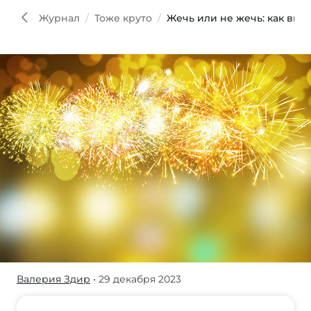
Журнал
Тоже круто
Жечь или не жечь: как выб
Валерия Здир
• 29 декабря 2023
Взрывоопасные
изделия