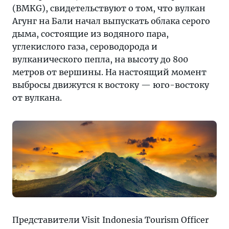
все,
(BMKG), свидетельствуют о том, что вулкан
что
Агунг на Бали начал выпускать облака серого
нужно
дыма, состоящие из водяного пара,
знать
углекислого газа, сероводорода и
о
вулканического пепла, на высоту до 800
мире
метров от вершины. На настоящий момент
туризма
выбросы движутся к востоку — юго-востоку
—
от вулкана.
на
страницах
«Тонкостей».
Представители Visit Indonesia Tourism Officer