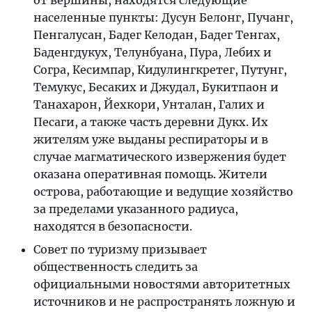
населенные пункты: Дусун Белонг, Пучанг,
Пенгалусан, Бадег Келодан, Бадег Тенгах,
Баденгдукух, Телунбуана, Пура, Лебих и
Согра, Кесимпар, Кидулингкретег, Путунг,
Темукус, Бесаких и Джудал, Букитпаон и
Танахарон, Йехкори, Унталан, Галих и
Песаги, а также часть деревни Дукх. Их
жителям уже выданы респираторы и в
случае магматического извержения будет
оказана оперативная помощь. Жители
острова, работающие и ведущие хозяйство
за пределами указанного радиуса,
находятся в безопасности.
Совет по туризму призывает
общественность следить за
официальными новостями авторитетных
источников и не распространять ложную и