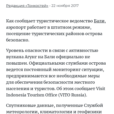
Редакция «Тонкостей»
• 22 ноября 2017
Журнал/
Извержение
вулкана
Как сообщает туристическое ведомство
Бали
,
на
аэропорт работает в штатном режиме,
Бали:
посещение туристических районов острова
официальная
безопасно.
информация
Уровень опасности в связи с активностью
—
вулкана Агунг на Бали официально не
«Тонкости
повышен. Официальными службами острова
туризма»
ведется постоянный мониторинг ситуации,
делятся
предпринимаются все необходимые меры
секретами.
для обеспечения безопасности местного
Подробные
населения и туристов. Об этом сообщает Visit
инструкции,
Indonesia Tourism Office (VITO Russia).
важные
лайфхаки
Спутниковые данные, полученные Службой
и
метеорологии, климатологии и геофизики